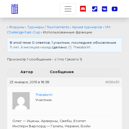
›
Форумы
›
Турниры / Tournaments
›
Архив турниров
›
VM
Challenge Fast-Cup
›
Использованные фракции
В этой теме 0 ответов, 1 участник, последнее обновление
11 лет, 6 месяцев назад
сделано
TheodoriH
.
Просмотр 1 сообщения - с 1 по 1 (всего 1)
Автор
Сообщения
23 января, 2015 в 18:38
#255439
TheodoriH
Участник
Олег — Ицены, Арверны, Свебы, Египет
Инстерн Варлорд — Галаты, Нервии, Бойи