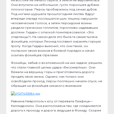
на востоке не начало сереть, а земля не выровнялась.
Они вступили на небольшое, густо поросшее дубами
плоскогорье. Персы пробирались под сенью дубов.
Под ногами шуршала прошлогодняя листва. Вдруг
впереди отряда послышался шум, тишину нарушили
человеческие голоса, а затем персидские воины
увидели греческих гоплитов, торопливо надевавших
доспехи. Гидарн с опаской поинтересовался: «Это
спартанцы?» На самом деле это была та самая тысяча
фокийцев, которых Леонид поставил охранять горную
тропу. Когда Гидарн выяснил, кто они такие, он
построил своих воинов в боевой порядок и начал
осыпать фокийцев стрелами.
Фокийцы, забыв о возложенной на них задаче, решили,
что стали главной целью удара «бессмертных». Они
бежали на вершину горы и приготовились дорого
продать свою жизнь. Однако, как только они
освободили проход, персы поспешно начали спуск, не
обращая на фокийцев никакого внимания.
Равнина Неврополь к югу от перевала Лиафица—
Каллидромон. Она расположена там, где соединяются
дорога к проходу и дорога, ведущая в Фокиду. Скорее