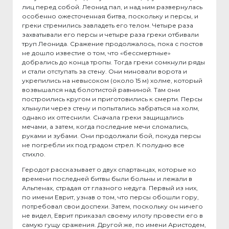
лиц перед собой. Леонид пал, и над ним развернулась
особенно ожесточенная битва, поскольку и персы, и
греки стремились завладеть его телом. Четыре раза
захватывали его персы и четыре раза греки отбивали
труп Леонида. Сражение продолжалось, пока с постов
не дошло известие о том, что «бессмертные»
добрались до конца тропы. Тогда греки сомкнули ряды
и стали отступать за стену. Они миновали ворота и
укрепились на невысоком (около 15 м) холме, который
возвышался над болотистой равниной. Там они
построились кругом и приготовились к смерти. Персы
хлынули через стену и попытались забраться на холм,
однако их оттеснили. Сначала греки защищались
мечами, а затем, когда последние мечи сломались,
руками и зубами. Они продолжали бой, покуда персы
не погребли их под градом стрел. К полудню все
стихло.
Геродот рассказывает о двух спартанцах, которые ко
времени последней битвы были больны и лежали в
Альпенах, страдая от глазного недуга. Первый из них,
по имени Еврит, узнав о том, что персы обошли гору,
потребовал свои доспехи. Затем, поскольку он ничего
не видел, Еврит приказал своему илоту провести его в
самую гущу сражения. Другой же, по имени Аристодем,