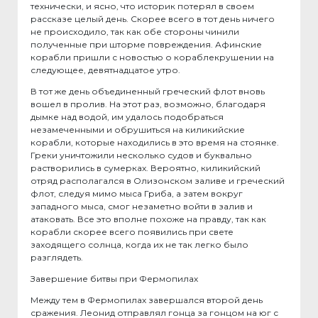
технически, и ясно, что историк потерял в своем
рассказе целый день. Скорее всего в тот день ничего
не происходило, так как обе стороны чинили
полученные при шторме повреждения. Афинские
корабли пришли с новостью о кораблекрушении на
следующее, девятнадцатое утро.
В тот же день объединенный греческий флот вновь
вошел в пролив. На этот раз, возможно, благодаря
дымке над водой, им удалось подобраться
незамеченными и обрушиться на киликийские
корабли, которые находились в это время на стоянке.
Греки уничтожили несколько судов и буквально
растворились в сумерках. Вероятно, киликийский
отряд располагался в Олизонском заливе и греческий
флот, следуя мимо мыса Гриба, а затем вокруг
западного мыса, смог незаметно войти в залив и
атаковать. Все это вполне похоже на правду, так как
корабли скорее всего появились при свете
заходящего солнца, когда их не так легко было
разглядеть.
Завершение битвы при Фермопилах
Между тем в Фермопилах завершался второй день
сражения. Леонид отправлял гонца за гонцом на юг с