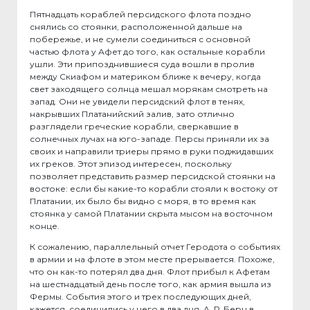
Пятнадцать кораблей персидского флота поздно
снялись со стоянки, расположенной дальше на
побережье, и не сумели соединиться с основной
частью флота у Афет до того, как остальные корабли
ушли. Эти припозднившиеся суда вошли в пролив
между Скиафом и материком ближе к вечеру, когда
свет заходящего солнца мешал морякам смотреть на
запад. Они не увидели персидский флот в тенях,
накрывших Платанийский залив, зато отлично
разглядели греческие корабли, сверкавшие в
солнечных лучах на юго-западе. Персы приняли их за
своих и направили триеры прямо в руки поджидавших
их греков. Этот эпизод интересен, поскольку
позволяет представить размер персидской стоянки на
востоке: если бы какие-то корабли стояли к востоку от
Платании, их было бы видно с моря, в то время как
стоянка у самой Платании скрыта мысом на восточном
конце.
К сожалению, параллельный отчет Геродота о событиях
в армии и на флоте в этом месте прерывается. Похоже,
что он как-то потерял два дня. Флот прибыл к Афетам
на шестнадцатый день после того, как армия вышла из
Фермы. События этого и трех последующих дней,
кажется, соединились у него в два дня. А. Р. Берн в