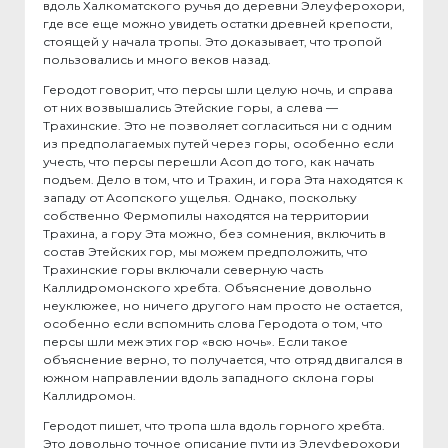
вдоль Халкоматского ручья до деревни Элеуферохори,
где все еще можно увидеть остатки древней крепости,
стоящей у начала тропы. Это доказывает, что тропой
пользовались и много веков назад.
Геродот говорит, что персы шли целую ночь, и справа
от них возвышались Этейские горы, а слева —
Трахинские. Это не позволяет согласиться ни с одним
из предполагаемых путей через горы, особенно если
учесть, что персы перешли Асоп до того, как начать
подъем. Дело в том, что и Трахин, и гора Эта находятся к
западу от Асопского ущелья. Однако, поскольку
собственно Фермопилы находятся на территории
Трахина, а гору Эта можно, без сомнения, включить в
состав Этейских гор, мы можем предположить, что
Трахинские горы включали северную часть
Каллидромонского хребта. Объяснение довольно
неуклюжее, но ничего другого нам просто не остается,
особенно если вспомнить слова Геродота о том, что
персы шли меж этих гор «всю ночь». Если такое
объяснение верно, то получается, что отряд двигался в
южном направлении вдоль западного склона горы
Каллидромон.
Геродот пишет, что тропа шла вдоль горного хребта.
Это довольно точное описание пути из Элеуферохори