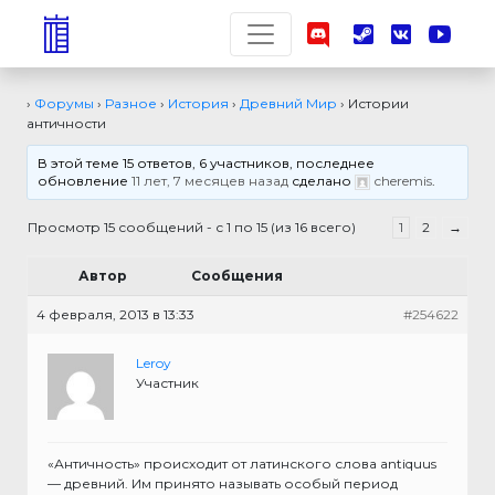
›
Форумы
›
Разное
›
История
›
Древний Мир
›
Истории
античности
В этой теме 15 ответов, 6 участников, последнее
обновление
11 лет, 7 месяцев назад
сделано
cheremis
.
Просмотр 15 сообщений - с 1 по 15 (из 16 всего)
1
2
→
Автор
Сообщения
4 февраля, 2013 в 13:33
#254622
Leroy
Участник
«Античность» происходит от латинского слова antiquus
— древний. Им принято называть особый период