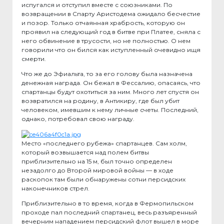
испугался и отступил вместе с союзниками. По
возвращении в Спарту Аристодема ожидало бесчестие
и позор. Только отчаянная храбрость, которую он
проявил на следующий год в битве при Платее, сняла с
него обвинение в трусости, но не полностью. О нем
говорили что он бился как иступленный очевидно ищя
смерти.
Что же до Эфиальта, то за его голову была назначена
денежная награда. Он бежал в Фессалию, опасаясь, что
спартанцы будут охотиться за ним. Много лет спустя он
возвратился на родину, в Антикиру, где был убит
человеком, имевшим к нему личные счеты. Последний,
однако, потребовал свою награду.
Место «последнего рубежа» спартанцев. Сам холм,
который возвышается над полем битвы
приблизительно на 15 м, был точно определен
незадолго до Второй мировой войны — в ходе
раскопок там были обнаружены сотни персидских
наконечников стрел.
Приблизительно в то время, когда в Фермопильском
проходе пал последний спартанец, весь разъяренный
вечерним нападением персидский флот вышел в море