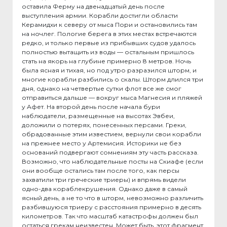
оставила Ферму на двенадцатый день после
выступления армии. Корабли достигли области
Керамидхи к северу от мыса Пори и остановились там
на ночлег. Пологие берега в этих местах встречаются
редко, и только первые из прибывших судов удалось
полностью вытащить из воды — остальным пришлось
стать на якорь на глубине примерно 8 метров. Ночь
была ясная и тихая, но под утро разразился шторм, и
многие корабли разбились о скалы. Шторм длился три
дня, однако на четвертые сутки флот все же смог
отправиться дальше — вокруг мыса Магнесия и пляжей
у Афет. На второй день после начала бури
наблюдатели, размещенные на высотах Эвбеи,
доложили о потерях, понесенных персами. Греки,
обрадованные этим известием, вернули свои корабли
на прежнее место у Артемисия. Историки не без
оснований подвергают сомнениям эту часть рассказа.
Возможно, что наблюдательные посты на Скиафе (если
они вообще остались там после того, как персы
захватили три греческие триеры) и впрямь видели
одно-два кораблекрушения. Однако даже в самый
ясный день, а не то что в шторм, невозможно различить
разбившуюся триеру с расстояния примерно в десять
километров. Так что масштаб катастрофы должен был
остаться грекам неизвестен. Может быть, этот фрагмент