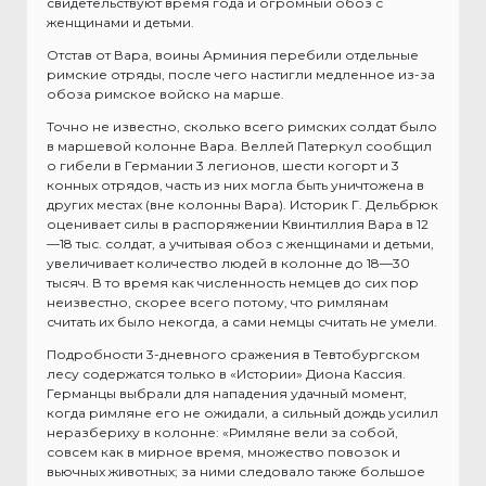
свидетельствуют время года и огромный обоз с
женщинами и детьми.
Отстав от Вара, воины Арминия перебили отдельные
римские отряды, после чего настигли медленное из-за
обоза римское войско на марше.
Точно не известно, сколько всего римских солдат было
в маршевой колонне Вара. Веллей Патеркул сообщил
о гибели в Германии 3 легионов, шести когорт и 3
конных отрядов, часть из них могла быть уничтожена в
других местах (вне колонны Вара). Историк Г. Дельбрюк
оценивает силы в распоряжении Квинтиллия Вара в 12
—18 тыс. солдат, а учитывая обоз с женщинами и детьми,
увеличивает количество людей в колонне до 18—30
тысяч. В то время как численность немцев до сих пор
неизвестно, скорее всего потому, что римлянам
считать их было некогда, а сами немцы считать не умели.
Подробности 3-дневного сражения в Тевтобургском
лесу содержатся только в «Истории» Диона Кассия.
Германцы выбрали для нападения удачный момент,
когда римляне его не ожидали, а сильный дождь усилил
неразбериху в колонне: «Римляне вели за собой,
совсем как в мирное время, множество повозок и
вьючных животных; за ними следовало также большое