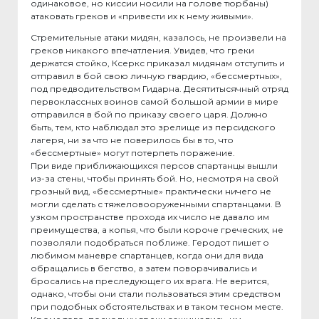
одинаковое, но киссии носили на голове тюрбаны)
атаковать греков и «привести их к нему живыми».
Стремительные атаки мидян, казалось, не произвели на
греков никакого впечатления. Увидев, что греки
держатся стойко, Ксеркс приказал мидянам отступить и
отправил в бой свою личную гвардию, «бессмертных»,
под предводительством Гидарна. Десятитысячный отряд
первоклассных воинов самой большой армии в мире
отправился в бой по приказу своего царя. Должно
быть, тем, кто наблюдал это зрелище из персидского
лагеря, ни за что не поверилось бы в то, что
«бессмертные» могут потерпеть поражение.
При виде приближающихся персов спартанцы вышли
из-за стены, чтобы принять бой. Но, несмотря на свой
грозный вид, «бессмертные» практически ничего не
могли сделать с тяжеловооруженными спартанцами. В
узком пространстве прохода их число не давало им
преимущества, а копья, что были короче греческих, не
позволяли подобраться поближе. Геродот пишет о
любимом маневре спартанцев, когда они для вида
обращались в бегство, а затем поворачивались и
бросались на преследующего их врага. Не верится,
однако, чтобы они стали пользоваться этим средством
при подобных обстоятельствах и в таком тесном месте.