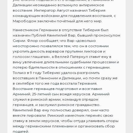
Далмации неожиданно вспыхнуло антиримское
восстание. Император Август назначил Тиберия
командующим войсками для подавления восстания, с
Марободом заключён почётный для него мир.
Наместником Германии в отсутствие Тиберия был
назначен Публий Квинтилий Вар, бывший проконсулом
Сирии. Флор сообщает, что Вар «довольно
неосторожно похвалялся тем, что он в состоянии
укротить дикость варваров прутьями ликторов и
голосом глашатая», а Веллей Патеркул ставит ему в
вину увлечение длительными судебными процессами и
потерю бдительности в отношениях с германцами.
Только в 9 году Тиберию удалось разгромить
восставших в Паннонии и Далмации, но почти сразу же
в сентябре того же года восстала Германия.
Восстание германцев подготовил и возглавил
Арминий, 25-летний сын вождя херусков. Арминий
служил в римской армии, командуя отрядом
германцев, и заслужил римское гражданство.
Квинтилий Вар ему полностью доверял, они часто
вместе пировали. Римский наместник перенёс свою
ставку в земли херусков, чтобы оттуда улаживать споры
между германскими племенами и организовать сбор
податей.