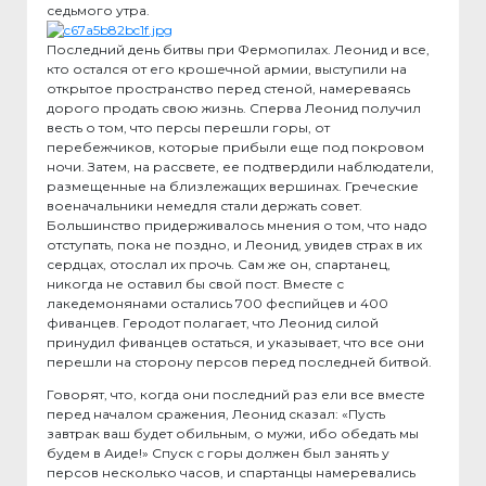
седьмого утра.
Последний день битвы при Фермопилах. Леонид и все,
кто остался от его крошечной армии, выступили на
открытое пространство перед стеной, намереваясь
дорого продать свою жизнь. Сперва Леонид получил
весть о том, что персы перешли горы, от
перебежчиков, которые прибыли еще под покровом
ночи. Затем, на рассвете, ее подтвердили наблюдатели,
размещенные на близлежащих вершинах. Греческие
военачальники немедля стали держать совет.
Большинство придерживалось мнения о том, что надо
отступать, пока не поздно, и Леонид, увидев страх в их
сердцах, отослал их прочь. Сам же он, спартанец,
никогда не оставил бы свой пост. Вместе с
лакедемонянами остались 700 феспийцев и 400
фиванцев. Геродот полагает, что Леонид силой
принудил фиванцев остаться, и указывает, что все они
перешли на сторону персов перед последней битвой.
Говорят, что, когда они последний раз ели все вместе
перед началом сражения, Леонид сказал: «Пусть
завтрак ваш будет обильным, о мужи, ибо обедать мы
будем в Аиде!» Спуск с горы должен был занять у
персов несколько часов, и спартанцы намеревались