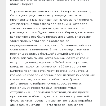
вблизи берега.
У греков, находившихся на южной стороне пролива,
было одно существенное преимущество перед
противником, разместившимся на северной стороне.
Это преимущество давала легкая дымка, которая в
течение почти всего дня не давала возможности
разглядеть что-нибудь с северного берега, в то время
как с южного все было прекрасно видно. Благодаря
этому греки могли легко наблюдать за
передвижениями персов, а их собственные действия
оставались незаметными. Этим преимуществом они
воспользовались с большой выгодой для себя.
Персы опасались, что, когда они начнут атаку, греки
могут отступить в узкую часть Эвбейского пролива,
которая находится примерно на 20 км восточнее.
Ширина пролива в этой части всего 3 километра, и
греческие корабли с одинаковой легкостью могли как
сражаться там, так и спастись бегством. Греки
действительно выбрали очень хорошее место,
поскольку у них всегда был наготове путь к
отступлению. Персидский флот вряд ли мог пройти
пролив, не разбив предварительно весь греческий
флот, так как в противном случае греческие корабли
атаковали бы с тыла — когда первая часть флота