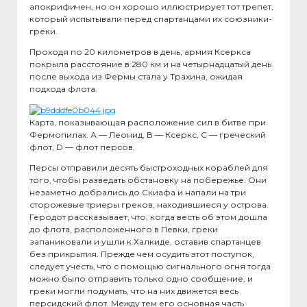
апокрифичен, но он хорошо иллюстрирует тот трепет,
который испытывали перед спартанцами их союзники-
греки.
Проходя по 20 километров в день, армия Ксеркса
покрыла расстояние в 280 км и на четырнадцатый день
после выхода из Фермы стала у Трахина, ожидая
подхода флота.
Карта, показывающая расположение сил в битве при
Фермопилах. А — Леонид, В — Ксеркс, С — греческий
флот, D — флот персов.
Персы отправили десять быстроходных кораблей для
того, чтобы разведать обстановку на побережье. Они
незаметно добрались до Скиафа и напали на три
сторожевые триеры греков, находившиеся у острова.
Геродот рассказывает, что, когда весть об этом дошла
до флота, расположенного в Певки, греки
запаниковали и ушли к Халкиде, оставив спартанцев
без прикрытия. Прежде чем осудить этот поступок,
следует учесть, что с помощью сигнального огня тогда
можно было отправить только одно сообщение, и
греки могли подумать, что на них движется весь
персидский флот. Между тем его основная часть