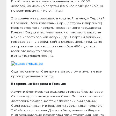
Вообще же, вся армия составляла около 6000
человек, но именно спартанцев было прям ровно 300
по всем версиям и источникам.
Это сражение произошло в ходе войны между Персией
и Грецией. Всем известный царь, (в татухах и пирсинге)
Ксеркс вторгся в пределы независимого государства
Греция. Откуда и получил пинок от местного царя, не
менее известного как могучй царь Спарты и ближних
городов её — Леонид. Война длилась целый год. Само
же сражение произошло в сентябре 480 г. до. н. э.
(если это кому то важно)
Вот как выглядел Леонид.
Судя по статуи он был три метра ростом и имел не все
пропорционально росту.
Вторжение Ксеркса в Грецию
Армия и флот Ксеркса отдыхала в городе Ферма (совр.
Салоники), хотя визы у них не было. После посещения
достопримеччательностей в Фессалии они должны
были разделиться и вновь могли соединиться только у
Эвбейского пролива. Должно быть, именно в Ферме
был окончательно разработан план вторжения. Так как