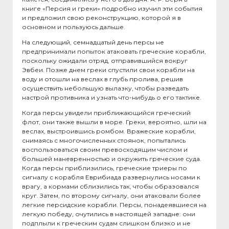
книге «Персия и греки» подробно изучил эти события
и предложил свою реконструкцию, которой я в
основном и пользуюсь дальше.
На следующий, семнадцатый день персы не
предпринимали попыток атаковать греческие корабли,
поскольку ожидали отряд, отправившийся вокруг
Эвбеи. Позже днем греки спустили свои корабли на
воду и отошли на веслах в глубь пролива, решив
осуществить небольшую вылазку, чтобы разведать
настрой противника и узнать что-нибудь о его тактике.
Когда персы увидели приближающийся греческий
флот, они также вышли в море. Греки, вероятно, шли на
веслах, выстроившись ромбом. Вражеские корабли,
снимаясь с многочисленных стоянок, попытались
воспользоваться своим превосходящим числом и
большей маневренностью и окружить греческие суда.
Когда персы приблизились, греческие триеры по
сигналу с корабля Еврибиада развернулись носами к
врагу, а кормами сблизились так, чтобы образовался
круг. Затем, по второму сигналу, они атаковали более
легкие персидские корабли. Персы, понадеявшиеся на
легкую победу, очутились в настоящей западне: они
подплыли к греческим судам слишком близко и не