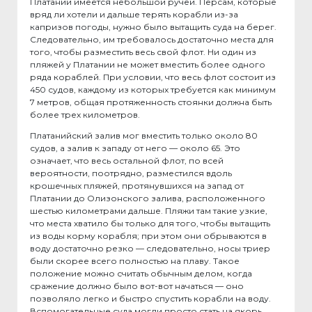
Платании имеется небольшой ручей. Персам, которые
вряд ли хотели и дальше терять корабли из-за
капризов погоды, нужно было вытащить суда на берег.
Следовательно, им требовалось достаточно места для
того, чтобы разместить весь свой флот. Ни один из
пляжей у Платании не может вместить более одного
ряда кораблей. При условии, что весь флот состоит из
450 судов, каждому из которых требуется как минимум
7 метров, общая протяженность стоянки должна быть
более трех километров.
Платанийский залив мог вместить только около 80
судов, а залив к западу от него — около 65. Это
означает, что весь остальной флот, по всей
вероятности, поотрядно, разместился вдоль
крошечных пляжей, протянувшихся на запад от
Платании до Олизонского залива, расположенного
шестью километрами дальше. Пляжи там такие узкие,
что места хватило бы только для того, чтобы вытащить
из воды корму корабля; при этом они обрываются в
воду достаточно резко — следовательно, носы триер
были скорее всего полностью на плаву. Такое
положение можно считать обычным делом, когда
сражение должно было вот-вот начаться — оно
позволяло легко и быстро спустить корабли на воду.
Вспомогательные суда могли просто стать на якорь