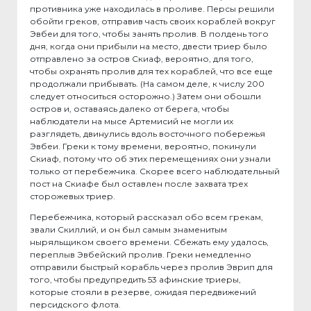
противника уже находилась в проливе. Персы решили
обойти греков, отправив часть своих кораблей вокруг
Эвбеи для того, чтобы занять пролив. В полдень того
дня, когда они прибыли на место, двести триер было
отправлено за остров Скиаф, вероятно, для того,
чтобы охранять пролив для тех кораблей, что все еще
продолжали прибывать. (На самом деле, к числу 200
следует относиться осторожно.) Затем они обошли
остров и, оставаясь далеко от берега, чтобы
наблюдатели на мысе Артемисий не могли их
разглядеть, двинулись вдоль восточного побережья
Эвбеи. Греки к тому времени, вероятно, покинули
Скиаф, потому что об этих перемещениях они узнали
только от перебежчика. Скорее всего наблюдательный
пост на Скиафе был оставлен после захвата трех
сторожевых триер.
Перебежчика, который рассказал обо всем грекам,
звали Скиллий, и он был самым знаменитым
ныряльщиком своего времени. Сбежать ему удалось,
переплыв Эвбейский пролив. Греки немедленно
отправили быстрый корабль через пролив Эврип для
того, чтобы предупредить 53 афинские триеры,
которые стояли в резерве, ожидая передвижений
персидского флота.