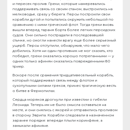
и пересек пролив. Греки, которые намеревались
поддерживать связь со своим станом, выстроились на
мелководье, сразу у берега. Персы построили свои
корабли дугой и попытались окружить небольшой по
сравнению с ними греческий флот. Тогда греки вновь
вышли вперед, тараня борта более легких персидских
судов. Они сильно пострадали в последовавшей
стычке, но смогли нанести врагу еще более серьезный
ущерб. Персы отступили, обнаружив, что мало чего
добились. Хотя ни один противник не мог сказать, кто
победил, греки оказались хорошо потрепанными — у
одних только афинян оказались поврежденными 80
триер.
Вскоре после сражения тридцативесельный корабль,
который поддерживал связь между флотом и
сухопутными силами греков, принес трагическую весть
о битве в Фермопилах.
Сердца моряков дрогнули при известии о гибели
Леонида. Теперь им не было смысла оставаться на
месте, и они снялись с якорей и отправились проливом
в сторону Эврипа. Корабли следовали в назначенном
заранее порядке: впереди плыли коринфяне, а
замыкали афиняне.