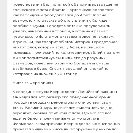
повествования был попыткой объяснить возвращение
греческого флота обратно к Артемисию после того,
как персидский флот добрался до Афет. Вполне
возможно, что рассказ об отступлении к Халкиде
вообще выдуман. Геродот мог также преувеличить
ущерб, нанесенный штормом, а истинный размер
персидского флота мог оказаться вовсе не таким уж
огромным, как говорит об этом историк. Геродот знал,
что тот флот, который встал у Афет, не слишком
превышал греческий по количеству кораблей, поэтому
он мог попытаться «уменьшить» его до разумных
размеров, повествуя о том, что большая его часть
разбилась в бурю. Спустя пару дней он спокойно
«отправил на дно» еще 200 триер.
Битва за Фермопилы
К середине августа Ксеркс достиг Ламийской равнины.
Он надеялся, что размер его объединенной армии
породит в сердцах греков страх и они оставят свои
станы. Великий царь не двигался с места четыре дня,
вероятно, ожидая прибытия флота. Однако его все
еще не было, а греки так же упрямо стояли в
Фермопильском проходе. Ксеркс довольно выспренно
приказал мидянам и киссиям (вооружение у них было