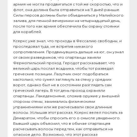
армия не могла продвигаться с той же скоростью, что и
флот, она должна была отправиться на 11 дней раньше.
Силы персов должны были объединиться у Малийского
залива, для пенной вечеринки на четырнадцатый день,
после того как армия обеспечила бы охрану стоянки
для кораблей.
Ксеркс уже знал, что проходы в Фессалию свободны, и
проследовал туда, не встретив никакого
сопротивления. Продвинувшись дальше на юг, он узнал
от своих разведчиков, что спартанцы заняли
Фермопильский проход. Геродот рассказывает, что
великий царь послал всадника, чтобы тот разведал
греческие позиции. Лазутчик смог подобраться
настолько, что сумел заглянуть за стену у средних
ворот, однако был не в состоянии разглядеть сам
греческий лагерь. В тот день проход охраняли
спартанцы. Лакедемоняне, сложив оружие у внешней
стороны стены, занимались физическими
упражнениями или же расчесывали свои длинные
волосы. Услышав этот рассказ, Ксеркс велел послать за
Демаратом, чтобы спросить его о смысле увиденного.
Бывший царь объяснил, что в обычае спартанцев
расчесывать волосы перед тем, как отправиться на
опасное дело. Возможно, что этот рассказ