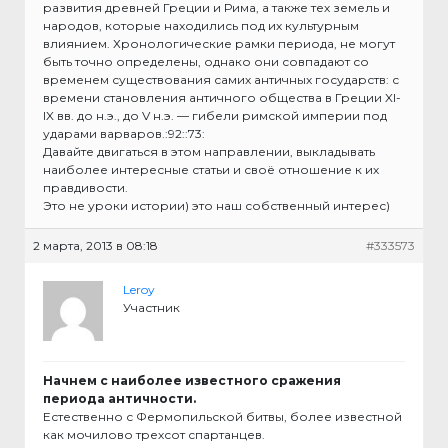
развития древней Греции и Рима, а также тех земель и
народов, которые находились под их культурным
влиянием. Хронологические рамки периода, не могут
быть точно определены, однако они совпадают со
временем существования самих античных государств: с
времени становления античного общества в Греции XI-
IX вв. до н.э., до V н.э. — гибели римской империи под
ударами варваров.:92::73:
Давайте двигаться в этом направлении, выкладывать
наиболее интересные статьи и своё отношение к их
правдивости.
Это не уроки истории) это наш собственный интерес)
2 марта, 2013 в 08:18
#333573
Leroy
Участник
Начнем с наиболее известного сражения
периода античности.
Естественно с Фермопильской битвы, более известной
как мочилово трехсот спартанцев.