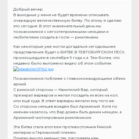
Добрый вечер.
В выходные у меня не будет времени описывать
очередную величественную битву. По этому я сделаю
это сегодня. В этот знаменательный день мы
познакомимся с негостеприимными немцами и
любителями сходить в гости — римлянами.
Как некоторые уже могли догадаться сегодняшнее
представление будет о БИТВЕ В ТЕВТОБУРГСКОМ ЛЕСУ,
произошедшем в сентябре 9 года н.э. Тем более, что
недавно было выложено видео об этом событие.
Познакомимся поближе с главнокомандующими обеих
армий.
С римской стороны — Квинтилий Вар, который
презирал варваров и желал посадить их всех на кол,
или ещё куда. В ответ варвары желали ему того же.
Со стороны немцев вождём был Ариминий. Хотя по
именам казалось, что Вар дожен быть диким немцем, а
Ариминий чистокровным римлянином.
Эта битва стала апогеем противостояния Римскй
империи и Германский племен.
Почему вышло именно так, расскажем нам