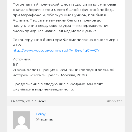
Потрепанный греческий флот тащился на юг, миновав
сначала Эврип, затем место былой афинской победы
при Марафоне и, обогнув мыс Сунион, прибыл к
Афинам. Персы не заметили бегства греков до
наступления следующего утра — их передвижения
вновь прикрыла нависшая над морем дымка.
Реконструкция битвы при Фермопилах на основе игры
RTW
http://www.youtube.com/watch?v=8ew4qCi—QY
Источник:
1) Я
2) Коннолли П. Греция и Рим. Энциклопедия военной
истории. «Эксмо-Пресс». Москва, 2000.
Продолжение в следующие выходные. Мы опять
окунёмся в мир неизведанного.
8 марта, 2013 в 14:42
#333873
Leroy
Участник