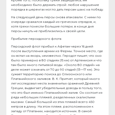
Кроме того, поскольку греки защищались, им
необходимо было держать строй: любое нарушение
порядка в шеренгах могло дать персам шанс на победу.
На следующий день персы снова атаковали. С ними по
очереди сражался каждый из греческих отрядов, и,
хотя греки понесли большие потери, в конце дня
персы ничуть не приблизились к своей цели.
Прибытие персидского флота
Персидский флот прибыл к Афетам через 16 дней
после выступления армии из Фермы. Точное место, где
он встал на якорь, неизвестно. Геродот пишет, что оно
было примерно в 80 стадиях (15 км) от Артемисия и что
там было много питьевой воды. «Около 80 стадий» на
деле может означать от 70 до 90 стадий (13—17 км). Это
сужает территорию поиска до Олизонского или
Платанийского заливов. В. К. Притчет, который много
лет исследовал места знаменитых сражений Древней
Греции, выдвигает убедительные доводы в пользу того,
что это был именно Платанийский залив. Он состоит из
ряда небольших пляжей, разделенных скалистыми
мысами. Самый большой из этих пляжей всего 450
метров в длину. На этом пляже, расположенном к
западу от Платании, находится источник. В самой