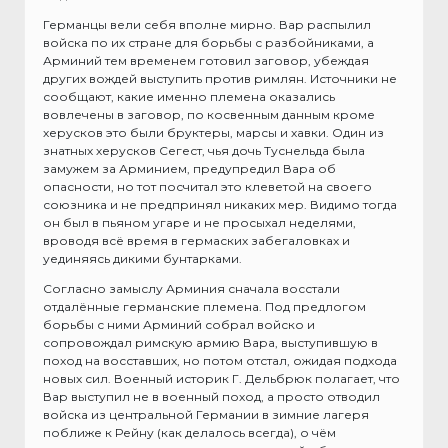
Германцы вели себя вполне мирно. Вар распылил
войска по их стране для борьбы с разбойниками, а
Арминий тем временем готовил заговор, убеждая
других вождей выступить против римлян. Источники не
сообщают, какие именно племена оказались
вовлечены в заговор, по косвенным данным кроме
херусков это были бруктеры, марсы и хавки. Один из
знатных херусков Сегест, чья дочь Туснельда была
замужем за Арминием, предупредил Вара об
опасности, но тот посчитал это клеветой на своего
союзника и не предпринял никаких мер. Видимо тогда
он был в пьяном угаре и не просыхал неделями,
вроводя всё время в гермаских забегаловках и
уединяясь дикими бунтарками.
Согласно замыслу Арминия сначала восстали
отдалённые германские племена. Под предлогом
борьбы с ними Арминий собрал войско и
сопровождал римскую армию Вара, выступившую в
поход на восставших, но потом отстал, ожидая подхода
новых сил. Военный историк Г. Дельбрюк полагает, что
Вар выступил не в военный поход, а просто отводил
войска из центральной Германии в зимние лагеря
поближе к Рейну (как делалось всегда), о чём