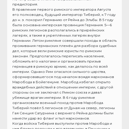
предистория.
В правление первого римского императора Августа
его полководец, будущий император Тиберий, к 7 году
до н. э. покорил Германию от Рейна до Эльбы. В 5 году
была основана имперская провинция Германия. 5—6
римских легионов располагались в прирейнских
лагерях, а также в укреплённых лагерях внутри
Германии. Летом римляне совершали походы в область
проживания германских племён для разбора судебных
дел, которые вели римские юристы по римским
законам. Предполагалось переписать население,
обложить его налогами и организовать призыв
германцев в римскую армию, как делалось по всей
империи. Однако Рим опасался сильного царства,
сформировавшегося под началом вождя маркоманов
Маробода в Бойегемуме. Маробод избегал открыто
враждебных действий в отношении империи, с другой
стороны он не заключал с Римом союза и давал
убежище врагам империи. В 6 году римляне
организовали военный поход против Маробода.
Тиберий повёл 5 легионов от Дуная на север, легионы
Гая Сенция Сатурнина с верхнего Рейна должны были
нанести удар во фланг и тыл маркоманов.
Когда войска Тиберия выступили против Маробода и
уже близко подошли к его владениям, в Паннонии и