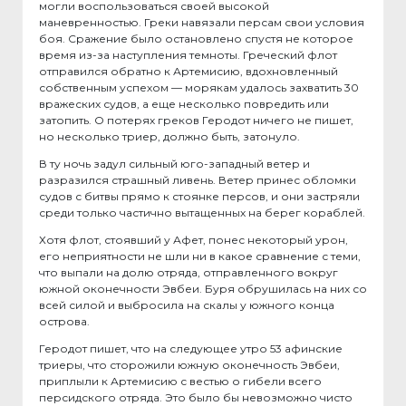
могли воспользоваться своей высокой
маневренностью. Греки навязали персам свои условия
боя. Сражение было остановлено спустя не которое
время из-за наступления темноты. Греческий флот
отправился обратно к Артемисию, вдохновленный
собственным успехом — морякам удалось захватить 30
вражеских судов, а еще несколько повредить или
затопить. О потерях греков Геродот ничего не пишет,
но несколько триер, должно быть, затонуло.
В ту ночь задул сильный юго-западный ветер и
разразился страшный ливень. Ветер принес обломки
судов с битвы прямо к стоянке персов, и они застряли
среди только частично вытащенных на берег кораблей.
Хотя флот, стоявший у Афет, понес некоторый урон,
его неприятности не шли ни в какое сравнение с теми,
что выпали на долю отряда, отправленного вокруг
южной оконечности Эвбеи. Буря обрушилась на них со
всей силой и выбросила на скалы у южного конца
острова.
Геродот пишет, что на следующее утро 53 афинские
триеры, что сторожили южную оконечность Эвбеи,
приплыли к Артемисию с вестью о гибели всего
персидского отряда. Это было бы невозможно чисто