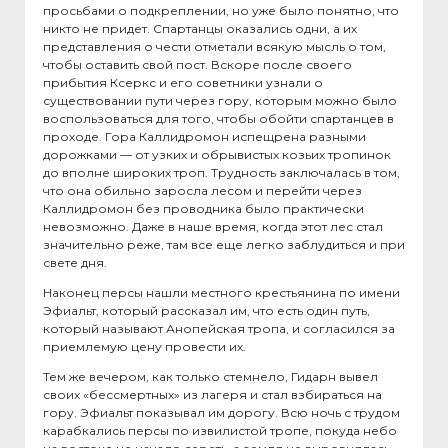
просьбами о подкреплении, но уже было понятно, что
никто не придет. Спартанцы оказались одни, а их
представления о чести отметали всякую мысль о том,
чтобы оставить свой пост. Вскоре после своего
прибытия Ксеркс и его советники узнали о
существовании пути через гору, которым можно было
воспользоваться для того, чтобы обойти спартанцев в
проходе. Гора Каллидромон испещрена разными
дорожками — от узких и обрывистых козьих тропинок
до вполне широких троп. Трудность заключалась в том,
что она обильно заросла лесом и перейти через
Каллидромон без проводника было практически
невозможно. Даже в наше время, когда этот лес стал
значительно реже, там все еще легко заблудиться и при
свете дня.
Наконец персы нашли местного крестьянина по имени
Эфиальт, который рассказал им, что есть один путь,
который называют Анопейская тропа, и согласился за
приемлемую цену провести их.
Тем же вечером, как только стемнело, Гидарн вывел
своих «бессмертных» из лагеря и стал взбираться на
гору. Эфиальт показывал им дорогу. Всю ночь с трудом
карабкались персы по извилистой тропе, покуда небо