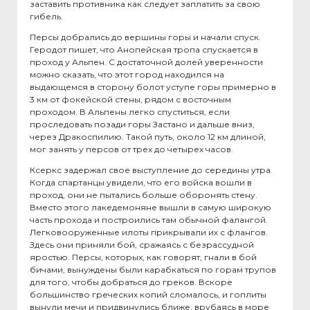
заставить противника как следует заплатить за свою
гибель.
Персы добрались до вершины горы и начали спуск.
Геродот пишет, что Анопейская тропа спускается в
проход у Альпен. С достаточной долей уверенности
можно сказать, что этот город находился на
выдающемся в сторону болот уступе горы примерно в
3 км от фокейской стены, рядом с восточным
проходом. В Альпены легко спуститься, если
проследовать позади горы Застано и дальше вниз,
через Дракоспилию. Такой путь, около 12 км длиной,
мог занять у персов от трех до четырех часов.
Ксеркс задержал свое выступление до середины утра.
Когда спартанцы увидели, что его войска вошли в
проход, они не пытались больше оборонять стену.
Вместо этого лакедемоняне вышли в самую широкую
часть прохода и построились там обычной фалангой.
Легковооруженные илоты прикрывали их с флангов.
Здесь они приняли бой, сражаясь с безрассудной
яростью. Персы, которых, как говорят, гнали в бой
бичами, вынуждены были карабкаться по горам трупов
для того, чтобы добраться до греков. Вскоре
большинство греческих копий сломалось, и гоплиты
вынули мечи и придвинулись ближе, врубаясь в море