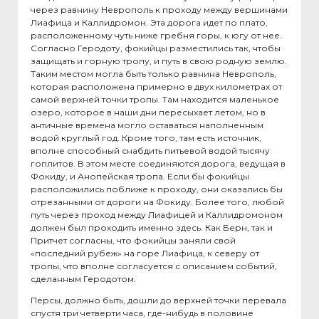
через равнину Неврополь к проходу между вершинами
Лиафица и Каллидромон. Эта дорога идет по плато,
расположенному чуть ниже гребня горы, к югу от нее.
Согласно Геродоту, фокийцы разместились так, чтобы
защищать и горную тропу, и путь в свою родную землю.
Таким местом могла быть только равнина Неврополь,
которая расположена примерно в двух километрах от
самой верхней точки тропы. Там находится маленькое
озеро, которое в наши дни пересыхает летом, но в
античные времена могло оставаться наполненным
водой круглый год. Кроме того, там есть источник,
вполне способный снабдить питьевой водой тысячу
гоплитов. В этом месте соединяются дорога, ведущая в
Фокиду, и Анопейская тропа. Если бы фокийцы
расположились поближе к проходу, они оказались бы
отрезанными от дороги на Фокиду. Более того, любой
путь через проход между Лиафицей и Каллидромоном
должен был проходить именно здесь. Как Берн, так и
Притчет согласны, что фокийцы заняли свой
«последний рубеж» на горе Лиафица, к северу от
тропы, что вполне согласуется с описанием событий,
сделанным Геродотом.
Персы, должно быть, дошли до верхней точки перевала
спустя три четверти часа, где-нибудь в половине