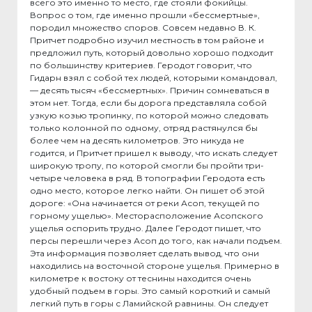
всего это именно то место, где стояли фокийцы.
Вопрос о том, где именно прошли «бессмертные»,
породил множество споров. Совсем недавно В. К.
Притчет подробно изучил местность в том районе и
предложил путь, который довольно хорошо подходит
по большинству критериев. Геродот говорит, что
Гидарн взял с собой тех людей, которыми командовал,
— десять тысяч «бессмертных». Причин сомневаться в
этом нет. Тогда, если бы дорога представляла собой
узкую козью тропинку, по которой можно следовать
только колонной по одному, отряд растянулся бы
более чем на десять километров. Это никуда не
годится, и Притчет пришел к выводу, что искать следует
широкую тропу, по которой смогли бы пройти три-
четыре человека в ряд. В топографии Геродота есть
одно место, которое легко найти. Он пишет об этой
дороге: «Она начинается от реки Асоп, текущей по
горному ущелью». Месторасположение Асопского
ущелья оспорить трудно. Далее Геродот пишет, что
персы перешли через Асоп до того, как начали подъем.
Эта информация позволяет сделать вывод, что они
находились на восточной стороне ущелья. Примерно в
километре к востоку от теснины находится очень
удобный подъем в горы. Это самый короткий и самый
легкий путь в горы с Ламийской равнины. Он следует