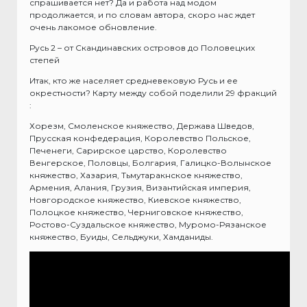
спрашивается нет? Да и работа над модом
продолжается, и по словам автора, скоро нас ждет
очень лакомое обновление.
Русь 2 – от Скандинавских островов до Половецких
степей
Итак, кто же населяет средневековую Русь и ее
окрестности? Карту между собой поделили 29 фракций
:
Хорезм, Смоленское княжество, Держава Шведов,
Прусская конфедерация, Королевство Польское,
Печенеги, Сарирское царство, Королевство
Венгерское, Половцы, Болгария, Галицко-Волынское
княжество, Хазария, Тьмутаракнское княжество,
Армения, Алания, Грузия, Византийская империя,
Новгородское княжество, Киевское княжество,
Полоцкое княжество, Черниговское княжество,
Ростово-Суздальское княжество, Муромо-Рязанское
княжество, Буиды, Сельджуки, Хамданиды.