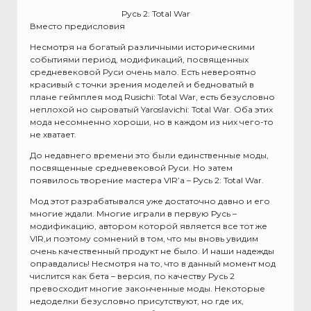
Русь 2: Total War
Вместо предисловия
Несмотря на богатый различными историческими
событиями период, модификаций, посвященных
средневековой Руси очень мало. Есть невероятно
красивый с точки зрения моделей и бедноватый в
плане геймплея мод Rusichi: Total War, есть безусловно
неплохой но сыроватый Yaroslavichi: Total War. Оба этих
мода несомненно хороши, но в каждом из них чего-то
не хватает.
До недавнего времени это были единственные моды,
посвященные средневековой Руси. Но затем
появилось творение мастера VIR’a – Русь 2: Total War.
Мод этот разрабатывался уже достаточно давно и его
многие ждали. Многие играли в первую Русь –
модификацию, автором которой является все тот же
VIR,и поэтому сомнений в том, что мы вновь увидим
очень качественный продукт не было. И наши надежды
оправдались! Несмотря на то, что в данный момент мод
числится как бета – версия, по качеству Русь 2
превосходит многие законченные моды. Некоторые
недоделки безусловно присутствуют, но где их,