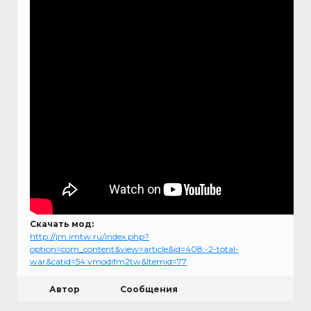
Скачать мод:
http://jm.imtw.ru/index.php?
option=com_content&view=article&id=408:-2-total-
war&catid=54:vmodifm2tw&Itemid=77
Автор
Сообщения