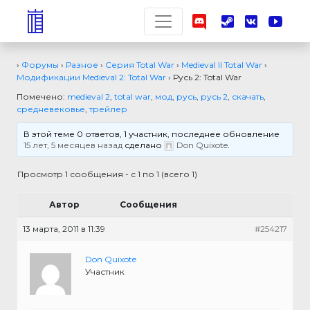
›
Форумы
›
Разное
›
Серия Total War
›
Medieval II Total War
›
Модификации Medieval 2: Total War
›
Русь 2: Total War
Помечено:
medieval 2
,
total war
,
мод
,
русь
,
русь 2
,
скачать
,
средневековье
,
трейлер
В этой теме 0 ответов, 1 участник, последнее обновление
15 лет, 5 месяцев назад
сделано
Don Quixote
.
Просмотр 1 сообщения - с 1 по 1 (всего 1)
Автор
Сообщения
13 марта, 2011 в 11:39
#254217
Don Quixote
Участник