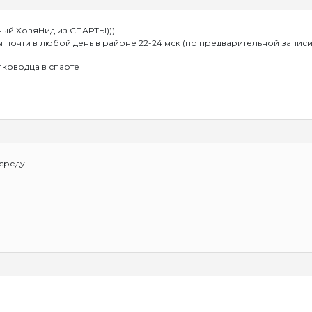
ый ХозяНид из СПАРТЫ)))
ы почти в любой день в районе 22-24 мск (по предварительной записи
лководца в спарте
 среду