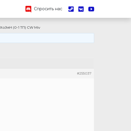
Спросить нас
ХоЗяН (0-1 ТП) CW Miv
#255037