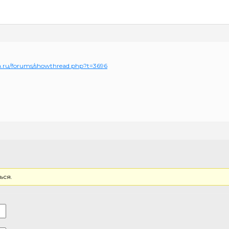
era.ru/forums/showthread.php?t=3696
ься.