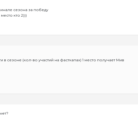
финале сезона за победу
место кто 2)))
и в сезоне (кол-во участий на фасткапах) 1 место получает Мив
нет?