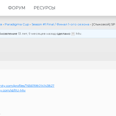
ФОРУМ
РЕСУРСЫ
ов
›
Paradigma Cup
›
Season #1 Final / Финал 1-ого сезона
›
[Стыковой] SP 
 обновление
13 лет, 9 месяцев назад
сделано
Miv
.
ty.com/profiles/76561198014143827
y.com/id/RU-Miv
.