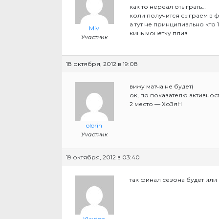
как то нереал отыграть…
коли получится сыграем в 
а тут не принципиально кто 1 
Miv
кинь монетку плиз
Участник
18 октября, 2012 в 19:08
вижу матча не будет(
ок, по показателю активност
2 место — ХоЗяН
olorin
Участник
19 октября, 2012 в 03:40
так финал сезона будет или 
Klayton