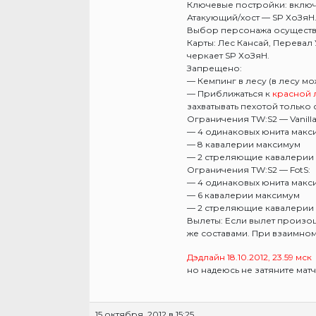
Ключевые постройки: вклю
Атакующий/хост — SP ХоЗяН.
Выбор персонажа осуществ
Карты: Лес Кансай, Перевал
черкает SP ХоЗяН.
Запрещено:
— Кемпинг в лесу (в лесу м
— Приближаться к
красной 
захватывать пехотой только 
Ограничения TW:S2 — Vanilla
— 4 одинаковых юнита макс
— 8 кавалерии максимум
— 2 стреляющие кавалерии
Ограничения TW:S2 — FotS:
— 4 одинаковых юнита макс
— 6 кавалерии максимум
— 2 стреляющие кавалерии
Вылеты: Если вылет произош
же составами. При взаимно
Дэдлайн 18.10.2012, 23.59 мск
но надеюсь не затяните матч)
15 октября, 2012 в 15:25