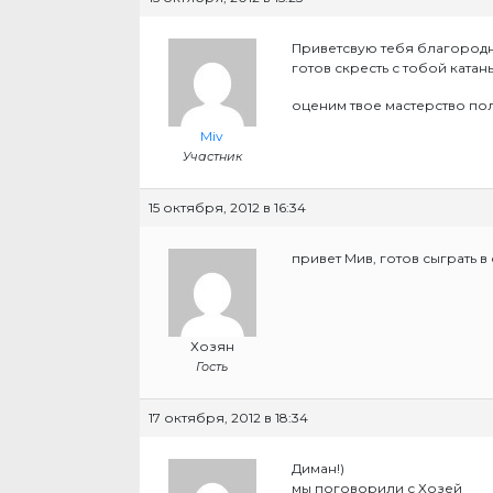
Приветсвую тебя благородн
готов скресть с тобой катан
оценим твое мастерство по
Miv
Участник
15 октября, 2012 в 16:34
привет Мив, готов сыграть в
Хозян
Гость
17 октября, 2012 в 18:34
Диман!)
мы поговорили с Хозей