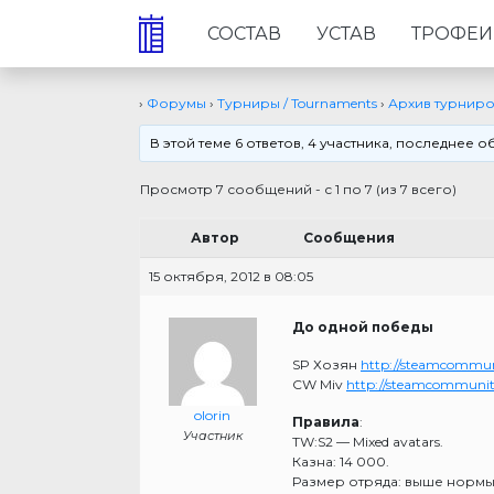
СОСТАВ
УСТАВ
ТРОФЕИ
›
Форумы
›
Турниры / Tournaments
›
Архив турнир
В этой теме 6 ответов, 4 участника, последнее
Просмотр 7 сообщений - с 1 по 7 (из 7 всего)
Автор
Сообщения
15 октября, 2012 в 08:05
До одной победы
SP Хозян
http://steamcommuni
CW Miv
http://steamcommunit
olorin
Правила
:
Участник
TW:S2 — Mixed avatars.
Казна: 14 000.
Размер отряда: выше нормы