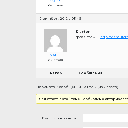
Участник
19 октября, 2012 в 05:46
Klayton
,
special for u —
http://viamilit
olorin
Участник
Автор
Сообщения
Просмотр 7 сообщений - с 1 по 7 (из 7 всего)
Для ответа в этой теме необходимо авторизоват
Имя пользователя: