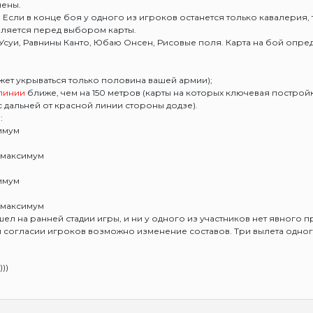
чены.
 Если в конце боя у одного из игроков останется только кавалерия, 
ляется перед выбором карты.
 Усуи, Равнины Канто, Юбаю Онсен, Рисовые поля. Карта на бой опре
ожет укрываться только половина вашей армии);
линии
ближе, чем на 150 метров (карты на которых ключевая постро
с дальней от красной линии стороны додзе).
:
имум
 максимум
имум
 максимум
ел на ранней стадии игры, и ни у одного из участников нет явного п
м согласии игроков возможно изменение составов. Три вылета одно
))