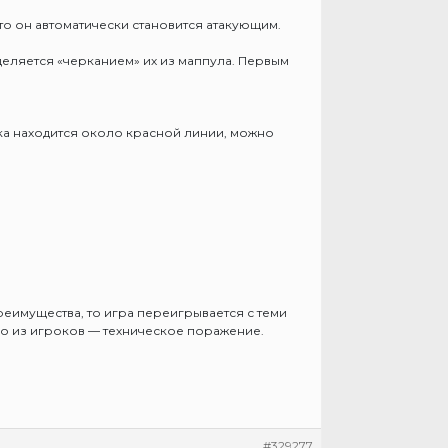
то он автоматически становится атакующим.
деляется «черканием» их из маппула. Первым
йка находится около красной линии, можно
реимущества, то игра переигрывается с теми
го из игроков — техническое поражение.
#329277