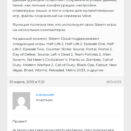
такие, как личные конфигурации, настройки
клавиатуры, мыши, и лого-спреи для мультиплеерных
игр, файлы сохранений на серверах Valve.
Функция полезна тем, кто использует свои Steam-игры
на нескольких компьютерах.
На данный момент, Steam Cloud поддерживают
следующие игры: Half-Life 2, Half-Life 2: Episode One, Half-
Life 2: Episode Two, Counter-Strike: Source, Portal, Portal 2,
Day of Defeat: Source, Left 4 Dead 2, Team Fortress 2, Alien
Swarm, Sid Meier’s Civilization V, Plants vs. Zombies, Call of
Duty: Modern Warfare 2, Call of Duty: Black Ops, Fallout: New
Vegas, Braid, Worms: Reloaded, Metro 2033, и другие.
31 марта, 2013 в 11:21
#334933
svetasweet
Участник
Привет!
IA ispytyvala takie silnye oshchushcheniia, chto mne kazalos,