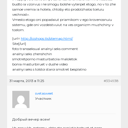
budto ia vzorvus i ne smogu bolshe vyterpet etogo, no v to zhe
samoe vremia ia hotela, chtoby eto prodolzhalos tceluiu
vechnost».
Vmesto etogo oni popadaiut priamikom v ego krovenosnuiu
sistemu, gde oni vozdeistvuiut na ves organizm muzhchiny v
tcelom.
[url=
http://ccshops.tk/sitemap.html/
Site[/url]
foto transseksual analnyi seks comment
analnyi seks zhenshchin
smotretporno masturbatciia maloletok
bonia masturbiruet v dushe video
analnyi seks s tolstoi staroi smotret besplatno
31 марта, 2013 в 11:25
#334938
svetasweet
Участник
Добрый вечер всем!
Vo-pervykh, potomu, chto eto zaniatie trebuet ot negr