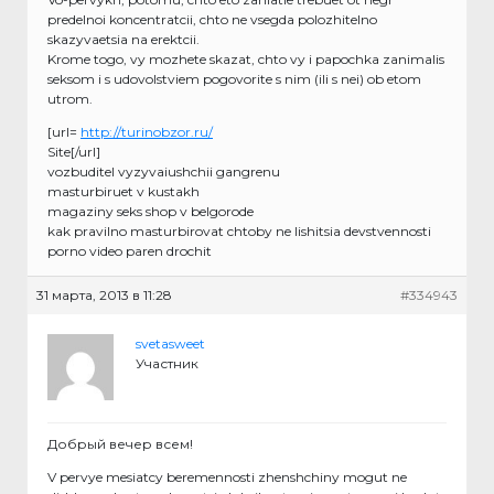
predelnoi koncentratcii, chto ne vsegda polozhitelno
skazyvaetsia na erektcii.
Krome togo, vy mozhete skazat, chto vy i papochka zanimalis
seksom i s udovolstviem pogovorite s nim (ili s nei) ob etom
utrom.
[url=
http://turinobzor.ru/
Site[/url]
vozbuditel vyzyvaiushchii gangrenu
masturbiruet v kustakh
magaziny seks shop v belgorode
kak pravilno masturbirovat chtoby ne lishitsia devstvennosti
porno video paren drochit
31 марта, 2013 в 11:28
#334943
svetasweet
Участник
Добрый вечер всем!
V pervye mesiatcy beremennosti zhenshchiny mogut ne