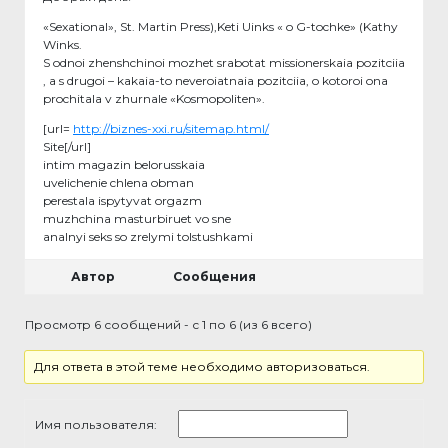
«Sexational», St. Martin Press),Keti Uinks « o G-tochke» (Kathy
Winks.
S odnoi zhenshchinoi mozhet srabotat missionerskaia pozitciia
, a s drugoi – kakaia-to neveroiatnaia pozitciia, o kotoroi ona
prochitala v zhurnale «Kosmopoliten».
[url=
http://biznes-xxi.ru/sitemap.html/
Site[/url]
intim magazin belorusskaia
uvelichenie chlena obman
perestala ispytyvat orgazm
muzhchina masturbiruet vo sne
analnyi seks so zrelymi tolstushkami
Автор
Сообщения
Просмотр 6 сообщений - с 1 по 6 (из 6 всего)
Для ответа в этой теме необходимо авторизоваться.
Имя пользователя: