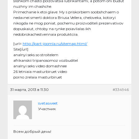
slishkom chasto polzovatsia lubrikantami, a potom oni budut
nuzhny im chashche.
Primechanie k etoi glave: My s priskorbiem soobshchaem o
nedavnei smerti doktora Briusa Vellera, cheloveka, kotoryi
nikogda ne mog poniat, pochemu proizvoditeli prezervativov
dopuskaiut, chtoby na rynke poiavlialas ikh
nedobrokachestvennaia produktciia.
[url=
http://part-joomla.ru/sitemap.html/
Site[/url]
analnyi seks so stroitelem
afrikanskii tripanosomoz vozbuditel
analnyi seks video domashnee
26 letniaia masturbiruet video
porno zrelaia masturbiruet
31 марта, 2013 в 11:30
#334946
svetasweet
Участник
Всем добрый день!