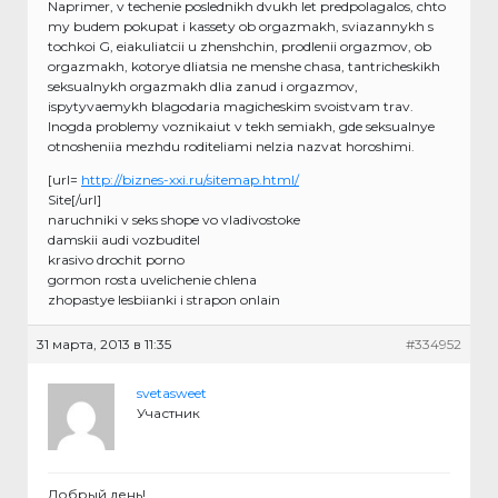
Naprimer, v techenie poslednikh dvukh let predpolagalos, chto
my budem pokupat i kassety ob orgazmakh, sviazannykh s
tochkoi G, eiakuliatcii u zhenshchin, prodlenii orgazmov, ob
orgazmakh, kotorye dliatsia ne menshe chasa, tantricheskikh
seksualnykh orgazmakh dlia zanud i orgazmov,
ispytyvaemykh blagodaria magicheskim svoistvam trav.
Inogda problemy voznikaiut v tekh semiakh, gde seksualnye
otnosheniia mezhdu roditeliami nelzia nazvat horoshimi.
[url=
http://biznes-xxi.ru/sitemap.html/
Site[/url]
naruchniki v seks shope vo vladivostoke
damskii audi vozbuditel
krasivo drochit porno
gormon rosta uvelichenie chlena
zhopastye lesbiianki i strapon onlain
31 марта, 2013 в 11:35
#334952
svetasweet
Участник
Добрый день!