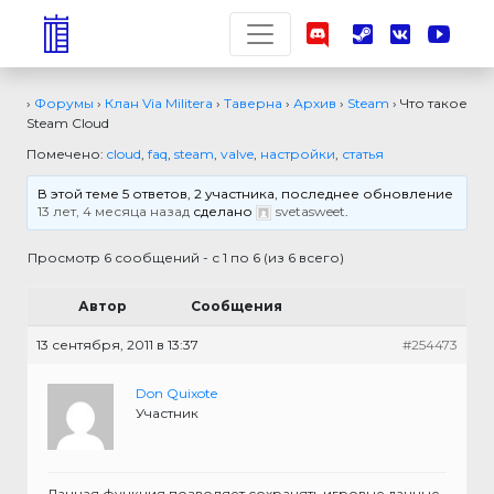
›
Форумы
›
Клан Via Militera
›
Таверна
›
Архив
›
Steam
›
Что такое
Steam Cloud
Помечено:
cloud
,
faq
,
steam
,
valve
,
настройки
,
статья
В этой теме 5 ответов, 2 участника, последнее обновление
13 лет, 4 месяца назад
сделано
svetasweet
.
Просмотр 6 сообщений - с 1 по 6 (из 6 всего)
Автор
Сообщения
13 сентября, 2011 в 13:37
#254473
Don Quixote
Участник
Данная функция позволяет сохранять игровые данные,