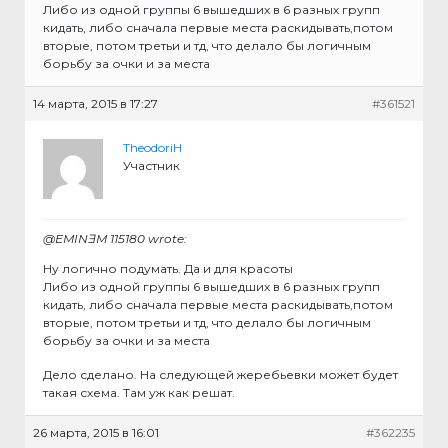
Либо из одной группы 6 вышедших в 6 разных групп
кидать, либо сначала первые места раскидывать,потом
вторые, потом третьи и тд, что делало бы логичным
борьбу за очки и за места
14 марта, 2015 в 17:27
#361521
TheodoriH
Участник
@EMINƎM 115180 wrote:
Ну логично подумать. Да и для красоты
Либо из одной группы 6 вышедших в 6 разных групп
кидать, либо сначала первые места раскидывать,потом
вторые, потом третьи и тд, что делало бы логичным
борьбу за очки и за места
Дело сделано. На следующей жеребьевки может будет
такая схема. Там уж как решат.
26 марта, 2015 в 16:01
#362235