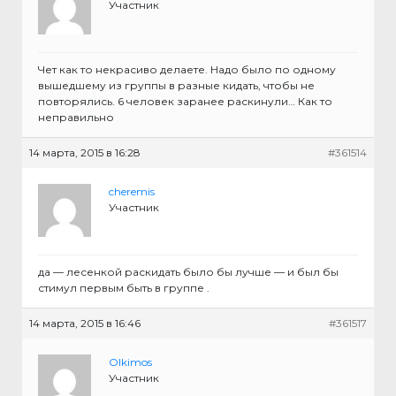
Участник
Чет как то некрасиво делаете. Надо было по одному
вышедшему из группы в разные кидать, чтобы не
повторялись. 6 человек заранее раскинули… Как то
неправильно
14 марта, 2015 в 16:28
#361514
cheremis
Участник
да — лесенкой раскидать было бы лучше — и был бы
стимул первым быть в группе .
14 марта, 2015 в 16:46
#361517
Olkimos
Участник