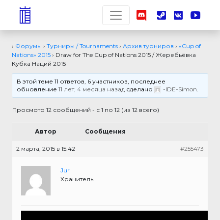
›
Форумы
›
Турниры / Tournaments
›
Архив турниров
›
«Cup of
Nations» 2015
›
Draw for The Cup of Nations 2015 / Жеребьёвка
Кубка Наций 2015
В этой теме 11 ответов, 6 участников, последнее
обновление
11 лет, 4 месяца назад
сделано
-IDE-Simon
.
Просмотр 12 сообщений - с 1 по 12 (из 12 всего)
Автор
Сообщения
2 марта, 2015 в 15:42
#255473
Jur
Хранитель