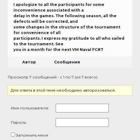
I apologize to all the participants for some
inconvenience associated with a
delay in the games. The following season, all the
defects will be corrected, and
some changes in the structure of the tournament
for convenience of all
participants. I express my gratitude to all who sailed
to the tournament. See
you in a month for the next VM Naval FC#7
Автор
Сообщения
Просмотр 7 сообщений - с 1 по 7 (из 7 всего)
Для ответа в этой теме необходимо авторизоваться.
Имя пользователя:
Пароль:
Запомнить меня