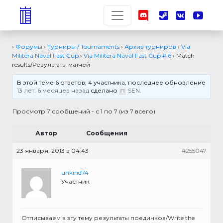
›
Форумы
›
Турниры / Tournaments
›
Архив турниров
›
Via
Militera Naval Fast Cup
›
Via Militera Naval Fast Cup # 6
›
Match
results/Результаты матчей
В этой теме 6 ответов, 4 участника, последнее обновление
13 лет, 6 месяцев назад
сделано
SEN
.
Просмотр 7 сообщений - с 1 по 7 (из 7 всего)
Автор
Сообщения
23 января, 2013 в 04:43
#255047
unkind74
Участник
Отписываем в эту тему результаты поединков/Write the