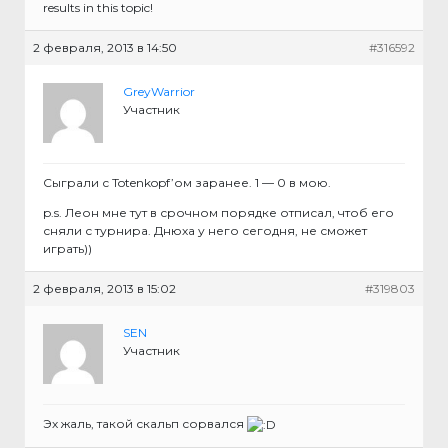
results in this topic!
2 февраля, 2013 в 14:50
#316592
GreyWarrior
Участник
Сыграли с Totenkopf’ом заранее. 1 — 0 в мою.
p.s. Леон мне тут в срочном порядке отписал, чтоб его
сняли с турнира. Днюха у него сегодня, не сможет
играть))
2 февраля, 2013 в 15:02
#319803
SEN
Участник
Эх жаль, такой скальп сорвался