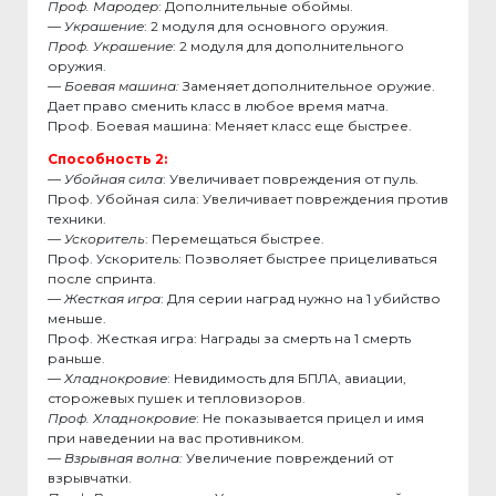
Проф. Мародер
: Дополнительные обоймы.
—
Украшение
: 2 модуля для основного оружия.
Проф. Украшение
: 2 модуля для дополнительного
оружия.
—
Боевая машина:
Заменяет дополнительное оружие.
Дает право сменить класс в любое время матча.
Проф. Боевая машина: Меняет класс еще быстрее.
Способность 2:
—
Убойная сила
: Увеличивает повреждения от пуль.
Проф. Убойная сила: Увеличивает повреждения против
техники.
—
Ускоритель
: Перемещаться быстрее.
Проф. Ускоритель: Позволяет быстрее прицеливаться
после спринта.
—
Жесткая игра
: Для серии наград нужно на 1 убийство
меньше.
Проф. Жесткая игра: Награды за смерть на 1 смерть
раньше.
—
Хладнокровие
: Невидимость для БПЛА, авиации,
сторожевых пушек и тепловизоров.
Проф. Хладнокровие
: Не показывается прицел и имя
при наведении на вас противником.
—
Взрывная волна:
Увеличение повреждений от
взрывчатки.