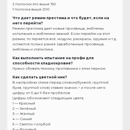
2 полоски это выше 150
1 полоска выше 200
Что дает режим престижа и что будет, если на
него перейти?
Режим престижа дает новые прозвища, эмблемы,
испытания и эмблемки званий. Если перейти на этот
режим, то теряется все: модули, раскрасы, оружие и т.д,
остаются только ранее заработанные прозвища,
эмблемы и статистика.
Как выполнить ипытание на профи для
способности хладнокровие?
Нужно сбивать технику противника с этим перком.
Как сделать цветной ник?
В настройках стима перед словом(буквой, группой
букв, группой слов) ставим значок ^ и после него
цифру от 0 до 9 без пробелов.
Цифры обозначают следующие цвета:
1 — Красный
2 — Зелёный
3 — Жёлтый
4 — Синий
5 — Светло-голубой
6 — Розовый