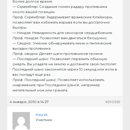
более долгое время.
—
Скремблер
: Создание помех радару противника
около вашей позиции.
Проф. Скремблер
: Задерживает вражеские Клэйморы,
позволяет вам избежать взрыва если вы достаточно
быстры.
—
Ниндзя
: Невидимость для сенсоров сердцебиения.
Проф. Ниндзя
: Позволяет вам двигаться бесшумно.
—
Сводка
: Умение обнаруживать мины и тактические
высадки противника.
Проф. сводка
: Делает шаги противников громче.
—
Последний шанс
: Позволяет пережить обычную
смерть. Вы упадете на землю и достанете свой пистолет.
Последний шанс закончится через 10 секунд или если в
вас попадут еще раз.
Проф. Последний шанс
: Позволяет использовать
снаряжение при Последнем Шансе, например
метательный нож или граната.
4 января, 2010 в 14:27
#290369
Kasyak
Участник