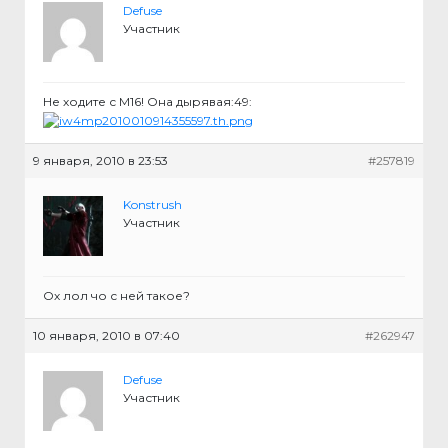
Defuse
Участник
Не ходите с М16! Она дырявая:49:
9 января, 2010 в 23:53
#257819
Konstrush
Участник
Ох лол чо с ней такое?
10 января, 2010 в 07:40
#262947
Defuse
Участник