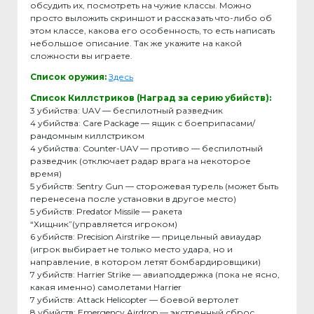
обсудить их, посмотреть на чужие классы. Можно
просто выложить скриншот и рассказать что-либо об
этом классе, какова его особенность, то есть написать
небольшое описание. Так же укажите на какой
сложности вы играете.
Список оружия:
Здесь
Список Киллстриков (Наград за серию убийств):
3 убийства: UAV — беспилотный разведчик
4 убийства: Care Package — ящик с боеприпасами/
рандомным киллстриком
4 убийства: Counter-UAV — противо — беспилотный
разведчик (отключает радар врага на некоторое
время)
5 убийств: Sentry Gun — сторожевая турель (может быть
перенесена после установки в другое место)
5 убийств: Predator Missile — ракета
“Хищник”(управляется игроком)
6 убийств: Precision Airstrike — прицельный авиаудар
(игрок выбирает не только место удара, но и
направление, в котором летят бомбардировщики)
7 убийств: Harrier Strike — авиаподдержка (пока не ясно,
какая именно) самолетами Harrier
7 убийств: Attack Helicopter — боевой вертолет
8 убийств: Emergency Airdrop — экстренный сброс