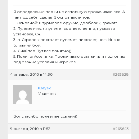
Я определенне перки не использую прокачиваю все. А
так под себя сделал 5 основных типов:
1. Основной: штурмовое оружие, дробовик, граната.
2. Пулеметчик: л.пулемет соответственно, пускавая
установка, С4.
3. л. Стрелок: пистолет-пулемет, пистолет, нож. Иначе
ближний бой.
4. Снайпер. Тут все понятно))
5. Полигон/солянка. Прокачиваю остатки или подгоняю
под разные условия и игроков.
4 января, 2010 в 14:30
#263828
Kasyak
Участник
Вот спасибо полезные ссылки))
9 января, 2010 в 11:52
#263643