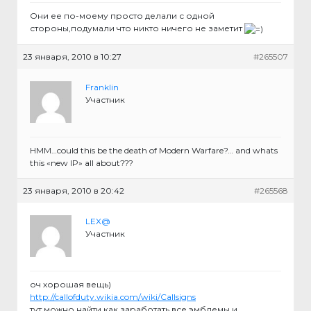
Они ее по-моему просто делали с одной
стороны,подумали что никто ничего не заметит
23 января, 2010 в 10:27
#265507
Franklin
Участник
HMM…could this be the death of Modern Warfare?… and whats
this «new IP» all about???
23 января, 2010 в 20:42
#265568
LEX@
Участник
оч хорошая вещь)
http://callofduty.wikia.com/wiki/Callsigns
тут можно найти как заработать все эмблемы и