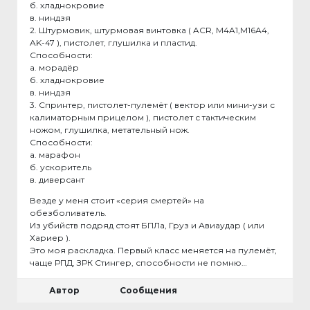
б. хладнокровие
в. ниндзя
2. Штурмовик, штурмовая винтовка ( ACR, M4A1,М16А4,
AK-47 ), пистолет, глушилка и пластид.
Способности:
а. морадёр
б. хладнокровие
в. ниндзя
3. Спринтер, пистолет-пулемёт ( вектор или мини-узи с
калиматорным прицелом ), пистолет с тактическим
ножом, глушилка, метательный нож.
Способности:
а. марафон
б. ускоритель
в. диверсант
Везде у меня стоит «серия смертей» на
обезболиватель.
Из убийств подряд стоят БПЛа, Груз и Авиаудар ( или
Хариер ).
Это моя раскладка. Первый класс меняется на пулемёт,
чаще РПД, ЗРК Стингер, способности не помню…
Автор
Сообщения