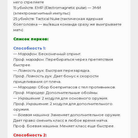
него стреляете
15 убийств: EMP (Electromagnetic pulse) — ЭМИ
(электромагнитный импульс)
25 убийств: Tactical Nuke (тактическая ядерная
боеголовка — вы/ваша команда сразу же выигрываете
матч)
Список перков:
Способность 1:
—
Марафон
: Бесконечный спринт.
Проф. марафон
: Перебираться через препятствия
быстрее.
—
Ловкость рук
: Быстрая перезарядка.
Проф. Ловкость рук
: Дает бонус к скорости
прицеливания от плеча.
—
Мародер
: Сбор боеприпасов с тел противников.
Проф. Мародер
: Дополнительные обоймы.
—
Украшение
: 2 модуля для основного оружия.
Проф. Украшение
: 2 модуля для дополнительного
оружия.
—
Боевая машина:
Заменяет дополнительное оружие.
Дает право сменить класс в любое время матча.
Проф. Боевая машина: Меняет класс еще быстрее.
Способность 2: