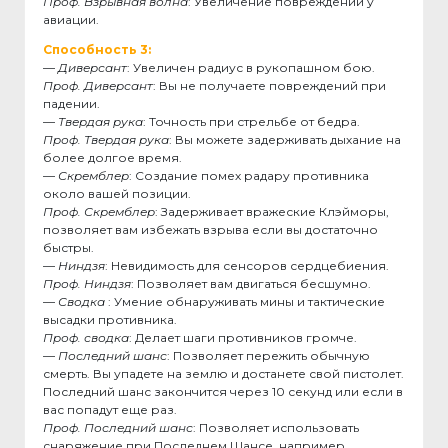
Проф. Взрывная волна
: Увеличение повреждений у
авиации.
Способность 3:
—
Диверсант
: Увеличен радиус в рукопашном бою.
Проф. Диверсант
: Вы не получаете повреждений при
падении.
—
Твердая рука
: Точность при стрельбе от бедра.
Проф. Твердая рука
: Вы можете задерживать дыхание на
более долгое время.
—
Скремблер
: Создание помех радару противника
около вашей позиции.
Проф. Скремблер
: Задерживает вражеские Клэйморы,
позволяет вам избежать взрыва если вы достаточно
быстры.
—
Ниндзя
: Невидимость для сенсоров сердцебиения.
Проф. Ниндзя
: Позволяет вам двигаться бесшумно.
—
Сводка
: Умение обнаруживать мины и тактические
высадки противника.
Проф. сводка
: Делает шаги противников громче.
—
Последний шанс
: Позволяет пережить обычную
смерть. Вы упадете на землю и достанете свой пистолет.
Последний шанс закончится через 10 секунд или если в
вас попадут еще раз.
Проф. Последний шанс
: Позволяет использовать
снаряжение при Последнем Шансе, например