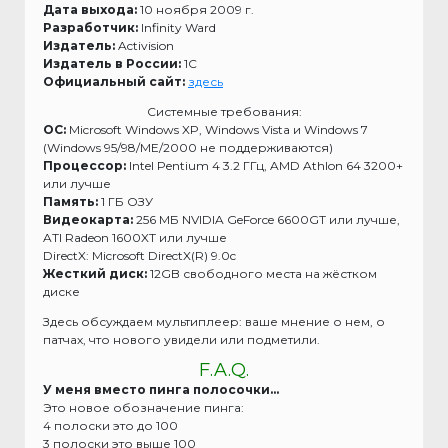
Дата выхода:
10 ноября 2009 г.
Разработчик:
Infinity Ward
Издатель:
Activision
Издатель в России:
1С
Официальный сайт:
здесь
Системные требования:
ОС:
Microsoft Windows XP, Windows Vista и Windows 7
(Windows 95/98/ME/2000 не поддерживаются)
Процессор:
Intel Pentium 4 3.2 ГГц, AMD Athlon 64 3200+
или лучше
Память:
1 ГБ ОЗУ
Видеокарта:
256 МБ NVIDIA GeForce 6600GT или лучше,
ATI Radeon 1600XT или лучше
DirectX: Microsoft DirectX(R) 9.0c
Жесткий диск:
12GB свободного места на жёстком
диске
Здесь обсуждаем мультиплеер: ваше мнение о нем, о
патчах, что нового увидели или подметили.
F.A.Q.
У меня вместо пинга полосочки…
Это новое обозначение пинга:
4 полоски это до 100
3 полоски это выше 100