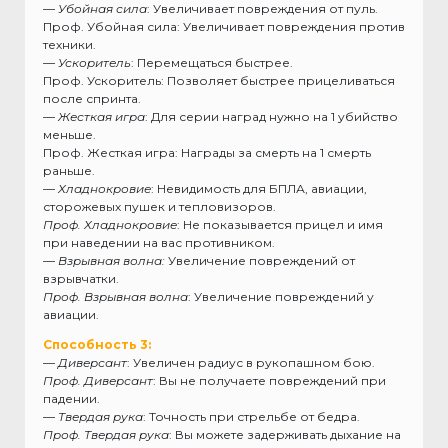
—
Убойная сила
: Увеличивает повреждения от пуль.
Проф. Убойная сила: Увеличивает повреждения против
техники.
—
Ускоритель
: Перемещаться быстрее.
Проф. Ускоритель: Позволяет быстрее прицеливаться
после спринта.
—
Жесткая игра
: Для серии наград нужно на 1 убийство
меньше.
Проф. Жесткая игра: Награды за смерть на 1 смерть
раньше.
—
Хладнокровие
: Невидимость для БПЛА, авиации,
сторожевых пушек и тепловизоров.
Проф. Хладнокровие
: Не показывается прицел и имя
при наведении на вас противником.
—
Взрывная волна:
Увеличение повреждений от
взрывчатки.
Проф. Взрывная волна
: Увеличение повреждений у
авиации.
Способность 3:
—
Диверсант
: Увеличен радиус в рукопашном бою.
Проф. Диверсант
: Вы не получаете повреждений при
падении.
—
Твердая рука
: Точность при стрельбе от бедра.
Проф. Твердая рука
: Вы можете задерживать дыхание на