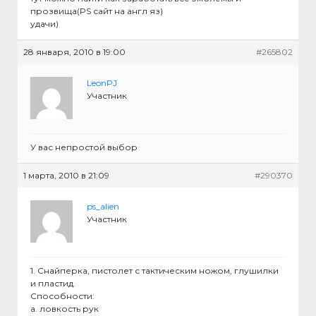
прозвища(PS сайт на англ яз)
удачи)
28 января, 2010 в 19:00
#265802
LeonPJ
Участник
У вас непростой выбор
1 марта, 2010 в 21:09
#290370
ps_alien
Участник
1. Снайперка, пистолет с тактическим ножом, глушилки
и пластид.
Способности:
а. ловкость рук