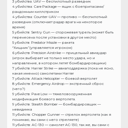
3 убийства: UAV — беспилотный разведчик
4 убийства: Care Package — ящик с боеприпасами/
рандомным киллстриком
4 убийства: Counter-UAV — противо — беспилотный
разведчик (отключает радар врага на некоторое
время)
5 убийств: Sentry Gun — сторожевая турель (может быть
перенесена после установки в другое место)
5 убийств: Predator Missile — ракета
“Хищник”(управляется игроком)
6 убийств: Precision Airstrike — прицельный авиаудар
(игрок выбирает не только место удара, но и
направление, в котором летят бомбардировщики)
7 убийств: Harrier Strike — авиаподдержка (пока не ясно,
какая именно) самолетами Harrier
7 убийств: Attack Helicopter — боевой вертолет
8 убийств: Emergency Airdrop — экстренный сброс
(чего?)
9 убийств: Pave Low — тяжеловооруженная
модификация боевого вертолета.
9 убийств: Stealth Bomber — бомбардировщик —
невидимка
11 убийств: Chopper Gunner — стрелок вертолета (как я
понимаю, вы сами с него стреляете)
11 убийств: AC-130 — самолет AC-130, так же, вы сами с