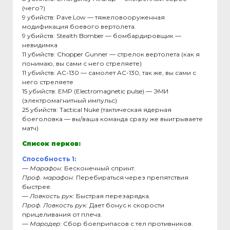
(чего?)
9 убийств: Pave Low — тяжеловооруженная
модификация боевого вертолета.
9 убийств: Stealth Bomber — бомбардировщик —
невидимка
11 убийств: Chopper Gunner — стрелок вертолета (как я
понимаю, вы сами с него стреляете)
11 убийств: AC-130 — самолет AC-130, так же, вы сами с
него стреляете
15 убийств: EMP (Electromagnetic pulse) — ЭМИ
(электромагнитный импульс)
25 убийств: Tactical Nuke (тактическая ядерная
боеголовка — вы/ваша команда сразу же выигрываете
матч)
Список перков:
Способность 1:
—
Марафон
: Бесконечный спринт.
Проф. марафон
: Перебираться через препятствия
быстрее.
—
Ловкость рук
: Быстрая перезарядка.
Проф. Ловкость рук
: Дает бонус к скорости
прицеливания от плеча.
—
Мародер
: Сбор боеприпасов с тел противников.