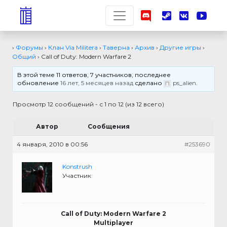
›
Форумы
›
Клан Via Militera
›
Таверна
›
Архив
›
Другие игры
›
Общий
›
Call of Duty: Modern Warfare 2
В этой теме 11 ответов, 7 участников, последнее
обновление
16 лет, 5 месяцев назад
сделано
ps_alien
.
Просмотр 12 сообщений - с 1 по 12 (из 12 всего)
Автор
Сообщения
4 января, 2010 в 00:56
#253690
Konstrush
Участник
Call of Duty: Modern Warfare 2
Multiplayer