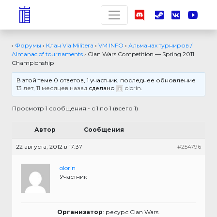
›
Форумы
›
Клан Via Militera
›
VM INFO
›
Альманах турниров /
Almanac of tournaments
›
Clan Wars Competition — Spring 2011
Championship
В этой теме 0 ответов, 1 участник, последнее обновление
13 лет, 11 месяцев назад
сделано
olorin
.
Просмотр 1 сообщения - с 1 по 1 (всего 1)
Автор
Сообщения
22 августа, 2012 в 17:37
#254796
olorin
Участник
Организатор
: ресурс Clan Wars.