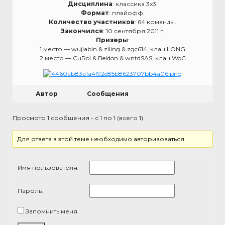
Дисциплина
: классика 3х3.
Формат
: плэйофф.
Количество участников
: 64 команды.
Закончился
: 10 сентября 2011 г.
Призеры
:
1 место — wujiabin & ziling & zgc614, клан LONG
2 место — CuRoi & Beldon & wntdSAS, клан WoC
Автор
Сообщения
Просмотр 1 сообщения - с 1 по 1 (всего 1)
Для ответа в этой теме необходимо авторизоваться.
Имя пользователя:
Пароль:
Запомнить меня