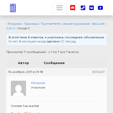
›
Форумы
›
Турниры / Tournaments
›
Архив турниров
›
Sea Lord
›
2 on 2
›
Group C
В этой теме 6 ответов, 4 участника, последнее обновление
14 лет, 8 месяцев назад
сделано
Varyag
.
Просмотр 7 сообщений - с 1 по 7 (из 7 всего)
Автор
Сообщения
15 ноября, 2011 в 09:18
#254527
Pensioner
Участник
Contest has started