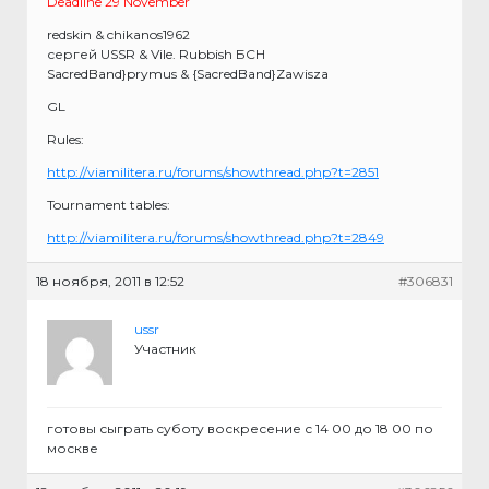
Deadline 29 November
redskin & chikanos1962
сергей USSR & Vile. Rubbish БСН
SacredBand}prymus & {SacredBand}Zawisza
GL
Rules:
http://viamilitera.ru/forums/showthread.php?t=2851
Tournament tables:
http://viamilitera.ru/forums/showthread.php?t=2849
18 ноября, 2011 в 12:52
#306831
ussr
Участник
готовы сыграть суботу воскресение с 14 00 до 18 00 по
москве