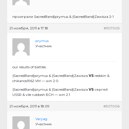
проиграли SacredBand}prymus & {SacredBand}Zawisza 2-1
21 ноября, 2011 в 17:18
#307005
prymus
Участник
our results of battles:
{SacredBand}prymus & {SacredBand}Zawisza
VS
redskin &
chikanos1962 VM — win 2:0
{SacredBand}prymus & {SacredBand}Zawisza
VS
сергей
USSR & vile rubbish БСН — win 2:1
21 ноября, 2011 в 18:09
#307006
Varyag
Участник