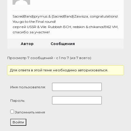
SacredBand}prymus & {SacredBand}Zawisza, сongratulations!
You go to the Final round!
сергей USSR & Vile. Rubbish БСН, redskin & chikanos1962 VM,
спасибо за участие!
Автор
Сообщения
Просмотр 7 сообщений - с 1 по 7 (из 7 всего)
Для ответа в этой теме необходимо авторизоваться.
Имя пользователя:
Пароль:
Запомнить меня
Войти