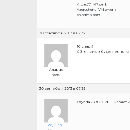
Argas77 IMP:parf:
Vzeroshenui VM:arvern:
colosimo:pont:
30 сентября, 2013 в 07:37
10 спарт)
С 3-м патчем будет немного
Аларих
Гость
30 сентября, 2013 в 07:39
Группа 7 Orku IPL — играет 
of_Olaru