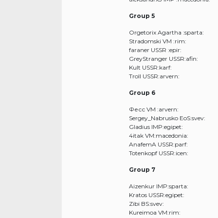
Group 5
Orgetorix Agartha :sparta:
Stradomski VM :rim:
faraner USSR :epir:
GreyStranger USSR:afin:
Kult USSR:karf:
Troll USSR:arvern:
Group 6
Фесс VM :arvern:
Sergey_Nabrusko EoS:svev:
Gladius IMP:egipet:
4itak VM:macedonia:
AnafemA USSR:parf:
Totenkopf USSR:icen:
Group 7
Aizenkur IMP:sparta:
Kratos USSR:egipet:
Zibi BS:svev:
Kureimoa VM:rim: