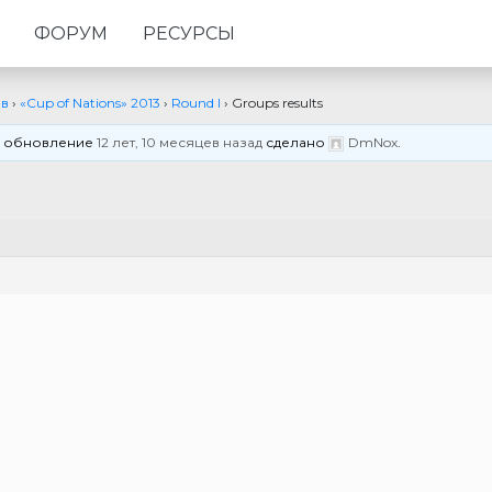
ФОРУМ
РЕСУРСЫ
ов
›
«Cup of Nations» 2013
›
Round I
›
Groups results
нее обновление
12 лет, 10 месяцев назад
сделано
DmNox
.