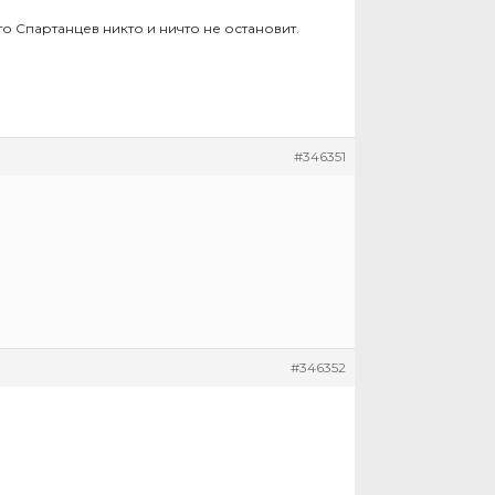
что Спартанцев никто и ничто не остановит.
#346351
#346352