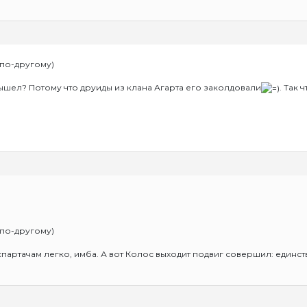
 по-другому)
 вышел? Потому что друиды из клана Агарта его заколдовали
. Так 
 по-другому)
 спартачам легко, имба. А вот Колос выходит подвиг совершил: единс