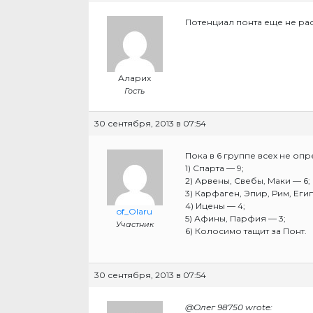
Потенциал понта еще не раск
Аларих
Гость
30 сентября, 2013 в 07:54
Пока в 6 группе всех не оп
1) Спарта — 9;
2) Арвены, Свебы, Маки — 6;
3) Карфаген, Эпир, Рим, Егип
4) Ицены — 4;
of_Olaru
5) Афины, Парфия — 3;
Участник
6) Колосимо тащит за Понт.
30 сентября, 2013 в 07:54
@Олег 98750 wrote: