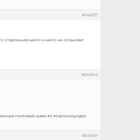
#346337
что Спартанцев никто и ничто не остановит.
#346342
твенный понтовый чувак во втором раунде))
#346347