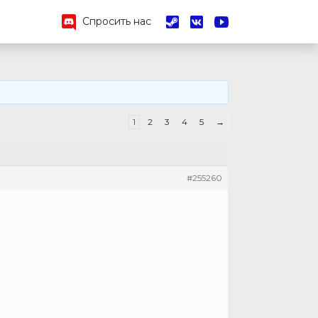
Спросить нас
1
2
3
4
5
→
#255260