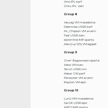
Vino IPL:karf:
Orku IPL :icen:
Group 8
Varyag VM:macedonia:
Deenniiiss USSR:karf:
Mr_Chipson VM:arvern:
Fast USSR:icen:
darkm1nd IMP:sparta:
Alex [rus 123] VM:egipet:
Group 9
Олег Вадимович:sparta:
Alexx VM:svev:
Tervin USSR:rim:
Alesar CW:parf:
Pensioner VM:arvern:
Klayton VM:epir:
Group 10
Lurtz MH:macedonia:
SarGK USSR:epir:
ARES IMP:sparta: