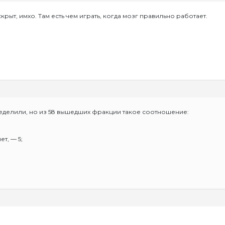
рыт, имхо. Там есть чем играть, когда мозг правильно работает.
ределили, но из 58 вышедших фракции такое соотношение:
ет, — 5;