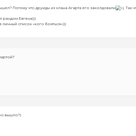
 вышел? Потому что друиды из клана Агарта его заколдовали
. Так 
 рандом Евгена)))
 в личный список «кого бояться»)))
Спартой?
4ро вышло?)