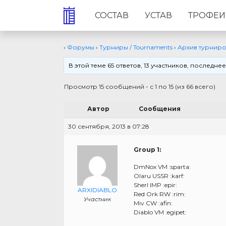
СОСТАВ
УСТАВ
ТРОФЕИ
›
Форумы
›
Турниры / Tournaments
›
Архив турнир
В этой теме 65 ответов, 13 участников, послед
Просмотр 15 сообщений - с 1 по 15 (из 66 всего)
Автор
Сообщения
30 сентября, 2013 в 07:28
Group 1:
DmNox VM :sparta:
Olaru USSR :karf:
Sherl IMP :epir:
ARXIDIABLO
Red Ork RW :rim:
Участник
Miv CW :afin:
Diablo VM :egipet: