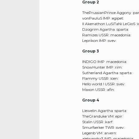
Group 2
ThePrussianPrince Aggony :par
vonPauluS IMP :egipet:
II Akenathon LuSiTaNi LeGioS :i
Dzogrim Agartha :sparta:
Ramizes USSR :macedonia:
Leprikon IMP :svev:
Group 3
INDIGO IMP :macedonia:
SnowHunter IMP :rim:
Sutherland Agartha :sparta:
Flammy USSR :icen:
Hello world ! USSR :svev:
Maxon USSR :afin:
Group 4
Llewelin Agartha :sparta:
TheGranduke VM :epir:
Stalin USSR :karf:
Smurfserker TWR :svev:
Legenb VM :arvern:
aleksandrx3 IMP :macedonia: