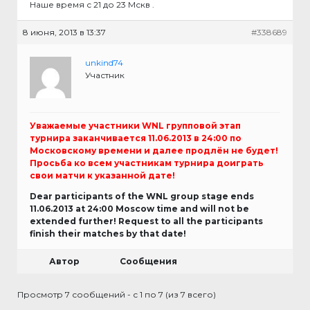
Наше время с 21 до 23 Мскв .
8 июня, 2013 в 13:37
#338689
unkind74
Участник
Уважаемые участники WNL групповой этап
турнира заканчивается 11.06.2013 в 24:00 по
Московскому времени и далее продлён не будет!
Просьба ко всем участникам турнира доиграть
свои матчи к указанной дате!
Dear participants of the WNL group stage ends
11.06.2013 at 24:00 Moscow time and will not be
extended further! Request to all the participants
finish their matches by that date!
Автор
Сообщения
Просмотр 7 сообщений - с 1 по 7 (из 7 всего)