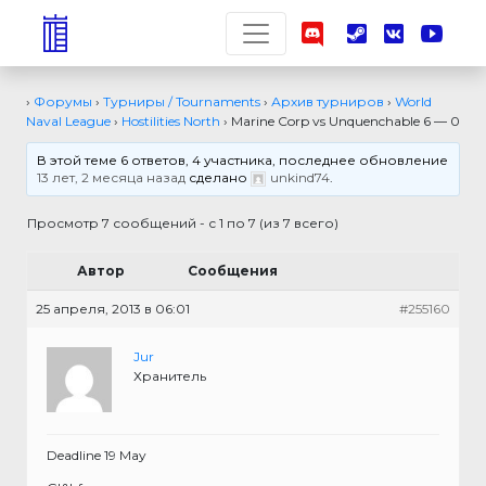
›
Форумы
›
Турниры / Tournaments
›
Архив турниров
›
World
Naval League
›
Hostilities North
›
Marine Corp vs Unquenchable 6 — 0
В этой теме 6 ответов, 4 участника, последнее обновление
13 лет, 2 месяца назад
сделано
unkind74
.
Просмотр 7 сообщений - с 1 по 7 (из 7 всего)
Автор
Сообщения
25 апреля, 2013 в 06:01
#255160
Jur
Хранитель
Deadline 19 May