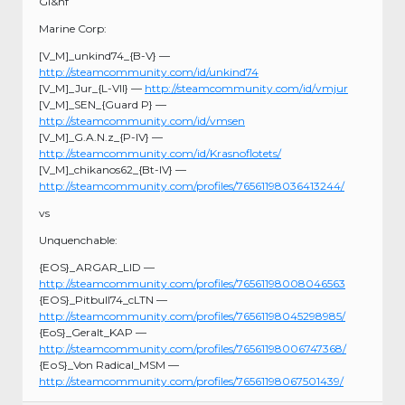
Gl&hf
Marine Corp:
[V_M]_unkind74_{B-V} —
http://steamcommunity.com/id/unkind74
[V_M]_Jur_{L-VII} —
http://steamcommunity.com/id/vmjur
[V_M]_SEN_{Guard P} —
http://steamcommunity.com/id/vmsen
[V_M]_G.A.N.z_{P-IV} —
http://steamcommunity.com/id/Krasnoflotets/
[V_M]_chikanos62_{Bt-IV} —
http://steamcommunity.com/profiles/76561198036413244/
vs
Unquenchable:
{EOS}_ARGAR_LID —
http://steamcommunity.com/profiles/76561198008046563
{EOS}_Pitbull74_cLTN —
http://steamcommunity.com/profiles/76561198045298985/
{EoS}_Geralt_KAP —
http://steamcommunity.com/profiles/76561198006747368/
{EоS}_Von Radical_MSM —
http://steamcommunity.com/profiles/76561198067501439/