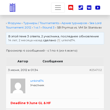
›
Форумы
›
Турниры / Tournaments
›
Архив турниров
›
Sea Lord
Tournament 2012
›
1 vs 1
›
Round 3
›
SB Prymus vs. VM Sir.Stanisvav
В этой теме 3 ответа, 2 участника, последнее обновление
14 лет, 2 месяца назад
сделано
unkind74
.
Просмотр 4 сообщений - с 1 по 4 (из 4 всего)
Автор
Сообщения
3 июня, 2012 в 01:34
#254702
unkind74
Участник
Deadline 9 June GL & HF