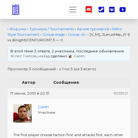
›
Форумы
›
Турниры / Tournaments
›
Архив турниров
›
Retro
Style Tournament
›
Group stage
›
Group «E»
›
[V_M]_JLeruoHep_{Y-I}
vs {Knight}CENTURION7 3 — 0
В этой теме 2 ответа, 2 участника, последнее обновление
16 лет, 1 месяц назад
сделано
Garen
.
Просмотр 3 сообщений - с 1 по 3 (из 3 всего)
Автор
Сообщения
17 июня, 2010 в 20:31
#253921
Garen
Участник
The first player choose faction first and attacks first, each other