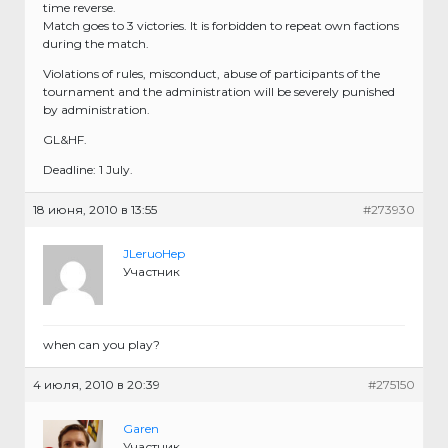
time reverse.
Match goes to 3 victories. It is forbidden to repeat own factions
during the match.
Violations of rules, misconduct, abuse of participants of the
tournament and the administration will be severely punished
by administration.
GL&HF.
Deadline: 1 July.
18 июня, 2010 в 13:55
#273930
JLeruoHep
Участник
when can you play?
4 июля, 2010 в 20:39
#275150
Garen
Участник