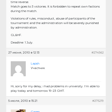
time reverse.
Match goes to 3 victories. It is forbidden to repeat own factions
during the match.
Violations of rules, misconduct, abuse of participants of the
tournament and the administration will be severely punished
by administration.
GL&HF.
Deadline: 1 July.
27 июня, 2010 в 12:13
#274562
Lapsh
Участник
Hi, sorry for my delay, i had problems in university. I’m able to
play today and tomorrow 19-23 GMT.
5 июля, 2010 в 15:21
#275219
Garen