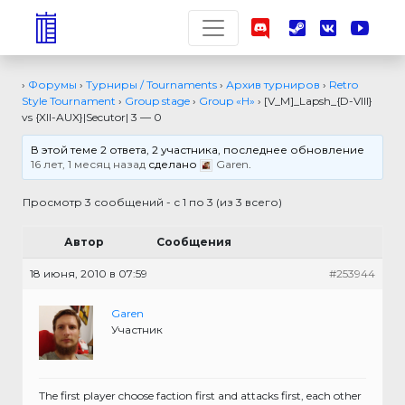
›
Форумы
›
Турниры / Tournaments
›
Архив турниров
›
Retro
Style Tournament
›
Group stage
›
Group «H»
›
[V_M]_Lapsh_{D-VIII}
vs {XII-AUX}|Secutor| 3 — 0
В этой теме 2 ответа, 2 участника, последнее обновление
16 лет, 1 месяц назад
сделано
Garen
.
Просмотр 3 сообщений - с 1 по 3 (из 3 всего)
Автор
Сообщения
18 июня, 2010 в 07:59
#253944
Garen
Участник
The first player choose faction first and attacks first, each other