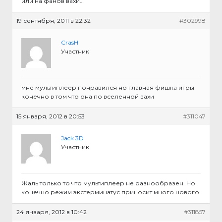
или на фанов вахи…
19 сентября, 2011 в 22:32
#302998
CrasH
Участник
мне мультиплеер понравился но главная фишка игры
конечно в том что она по вселенной вахи
15 января, 2012 в 20:53
#311047
Jack 3D
Участник
Жаль только то что мультиплеер не разнообразен. Но
конечно режим экстерминатус приносит много нового.
24 января, 2012 в 10:42
#311857