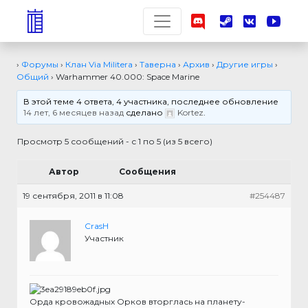
›
Форумы
›
Клан Via Militera
›
Таверна
›
Архив
›
Другие игры
›
Общий
›
Warhammer 40.000: Space Marine
В этой теме 4 ответа, 4 участника, последнее обновление
14 лет, 6 месяцев назад
сделано
Kortez
.
Просмотр 5 сообщений - с 1 по 5 (из 5 всего)
Автор
Сообщения
19 сентября, 2011 в 11:08
#254487
CrasH
Участник
Орда кровожадных Орков вторглась на планету-