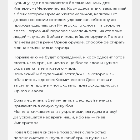
кузницу, где производятся боевые машины для
Империума Человечества. Космодесантник, закаленный
в боях ветеран Ордена Ультрамаринов, капитан Тит
должен со своим отрядом удерживать оборону до
прихода ударных сил Имперского флота. На стороне
врага – огромный перевес в численности, на стороне
людей – лучшие бойцы и мощнейшее оружие. Потеря
планеты даст в руки Орков оружие, способное стирать
с лица земли целые города.
Поражению не будет оправданий, и космодесант готов
стоять насмерть, но нечто еще более злое и жуткое
скрывается в тенях этого мира.
Эпический и брутальный action/RPG, в котором вы
облачитесь в доспех Космического Десантника и
выступите против многократно превосходящих сил
Орков и Хаоса.
Сожги еретика, убей мутанта, преследуй нечисть.
Врывайтесь в самую гущу боя.
Мы не отсиживаемся за укрытиями, мы идем в атаку!
Да устрашатся нас враги наши, ибо мы — гнев
Императора!
Новая боевая система позволяет с легкостью
переключаться с крупнокалиберных пушек на