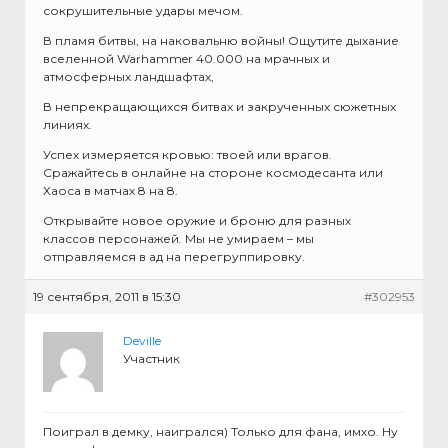
сокрушительные удары мечом.
В пламя битвы, на наковальню войны! Ощутите дыхание
вселенной Warhammer 40.000 на мрачных и
атмосферных ландшафтах,
В непрекращающихся битвах и закрученных сюжетных
линиях.
Успех измеряется кровью: твоей или врагов.
Сражайтесь в онлайне на стороне космодесанта или
Хаоса в матчах 8 на 8.
Открывайте новое оружие и броню для разных
классов персонажей. Мы не умираем – мы
отправляемся в ад на перегруппировку.
19 сентября, 2011 в 15:30
#302953
Deville
Участник
Поиграл в демку, наигрался) Только для фана, имхо. Ну