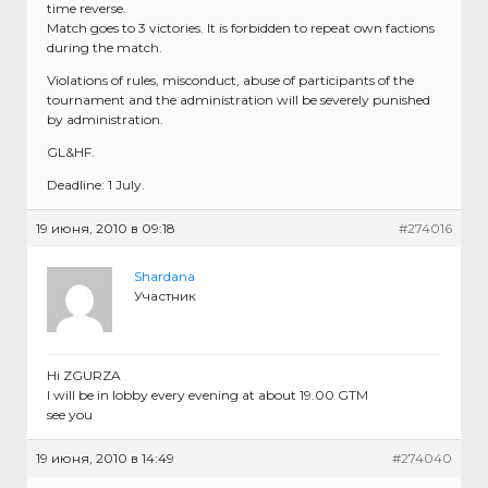
time reverse.
Match goes to 3 victories. It is forbidden to repeat own factions
during the match.
Violations of rules, misconduct, abuse of participants of the
tournament and the administration will be severely punished
by administration.
GL&HF.
Deadline: 1 July.
19 июня, 2010 в 09:18
#274016
Shardana
Участник
Hi ZGURZA
I will be in lobby every evening at about 19.00 GTM
see you
19 июня, 2010 в 14:49
#274040