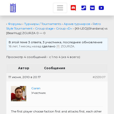
›
Форумы
›
Турниры / Tournaments
›
Архив турниров
›
Retro
Style Tournament
›
Group stage
›
Group «D»
›
{XII-LEG}|Shardana| vs
[BearHug] ZGURZA 0 — 0
В этой теме 3 ответа, 3 участника, последнее обновление
16 лет, 1 месяц назад
сделано
ZGURZA
.
Просмотр 4 сообщений - с 1 по 4 (из 4 всего)
Автор
Сообщения
17 июня, 2010 в 20:17
#253907
Garen
Участник
The first player choose faction first and attacks first, each other